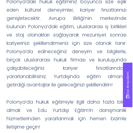
Polonya’daki hukuk eğitiminiz boyunca size eşlik
eden kültürel deneyimler, kariyer fırsatlarınızı
genişletecektir. Avrupa Birliği’nin merkezinde
bulunan Polonya’daki eğitim, uluslararası iş birlikleri
ve staj olanakları sağlayarak mezuniyet sonrası
kariyerinizi şekillendirmeniz için size olanak tanır.
Polonya’da edineceğiniz deneyim ve bilgilerle,
birçok uluslararası hukuk firması ve kuruluşunda
çalışabileceğiniz kariyer fırsatlarından
Sizi Arayalım!
Sizi Arayalım!
yararlanabilirsiniz. Yurtdışında eğitim almanın
getirdiği avantajlar ile geleceğinizi şekillendirin!
Polonya’da hukuk eğitimiyle ilgili daha fazla bilgi
almak ve Edu Yurtdışı Eğitim’in danışmanlık
hizmetlerinden yararlanmak için hemen bizimle
iletişime geçin!