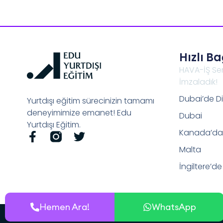
Hızlı B
HAVA-İŞ Se
İmzaladık!
Dubai’de Di
Yurtdışı eğitim sürecinizin tamamı
deneyimimize emanet! Edu
Dubai
Yurtdışı Eğitim.
Kanada’da 
Malta
İngiltere’de
Hemen Ara!
WhatsApp