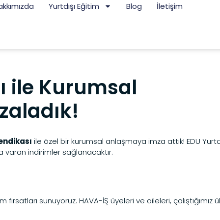
akkımızda
Yurtdışı Eğitim
Blog
İletişim
 ile Kurumsal
zaladık!
endikası
ile özel bir kurumsal anlaşmaya imza attık!
EDU Yurtd
’a varan indirimler sağlanacaktır.
fırsatları sunuyoruz. HAVA-İŞ üyeleri ve aileleri, çalıştığımız 