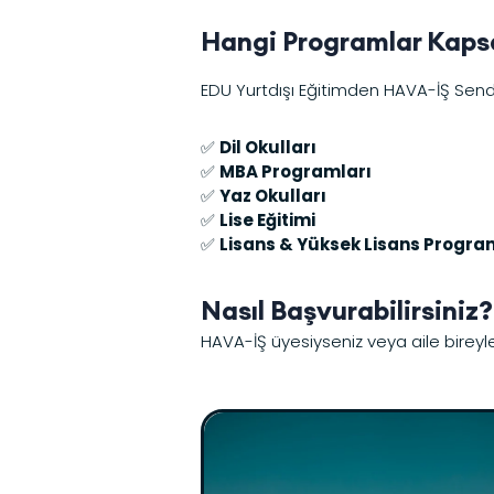
Hangi Programlar Kaps
EDU Yurtdışı Eğitimden HAVA-İŞ Sendik
✅
Dil Okulları
✅
MBA Programları
✅
Yaz Okulları
✅
Lise Eğitimi
✅
Lisans & Yüksek Lisans Progra
Nasıl Başvurabilirsiniz?
HAVA-İŞ üyesiyseniz veya aile bireyle