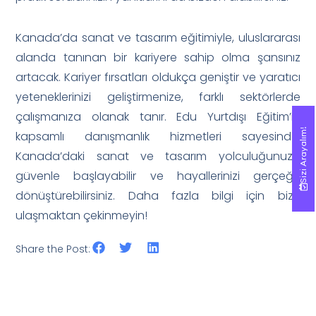
Kanada’da sanat ve tasarım eğitimiyle, uluslararası
alanda tanınan bir kariyere sahip olma şansınız
artacak. Kariyer fırsatları oldukça geniştir ve yaratıcı
yeteneklerinizi geliştirmenize, farklı sektörlerde
çalışmanıza olanak tanır. Edu Yurtdışı Eğitim’in
Sizi Arayalım!
Sizi Arayalım!
kapsamlı danışmanlık hizmetleri sayesinde,
Kanada’daki sanat ve tasarım yolculuğunuza
güvenle başlayabilir ve hayallerinizi gerçeğe
dönüştürebilirsiniz. Daha fazla bilgi için bize
ulaşmaktan çekinmeyin!
Share the Post: