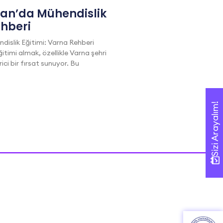
tan’da Mühendislik
ehberi
dislik Eğitimi: Varna Rehberi
itimi almak, özellikle Varna şehri
i bir fırsat sunuyor. Bu
Sizi Arayalım!
Sizi Arayalım!