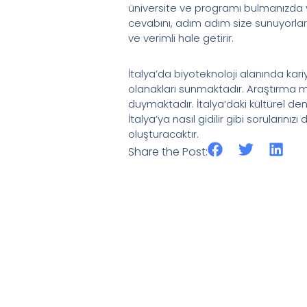
üniversite ve programı bulmanızda ya
cevabını, adım adım size sunuyorlar. 
ve verimli hale getirir.
İtalya’da biyoteknoloji alanında kariy
olanakları sunmaktadır. Araştırma merk
duymaktadır. İtalya’daki kültürel de
İtalya’ya nasıl gidilir gibi soruların
oluşturacaktır.
Share the Post: