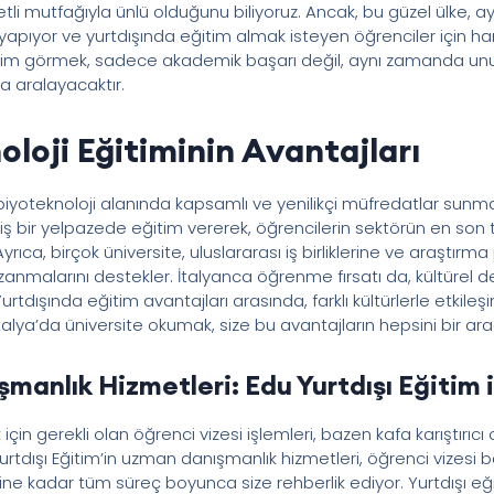
zetli mutfağıyla ünlü olduğunu biliyoruz. Ancak, bu güzel ülke, 
yapıyor ve yurtdışında eğitim almak isteyen öğrenciler için hari
nim görmek, sadece akademik başarı değil, aynı zamanda unu
da aralayacaktır.
oloji Eğitiminin Avantajları
, biyoteknoloji alanında kapsamlı ve yenilikçi müfredatlar sunm
ş bir yelpazede eğitim vererek, öğrencilerin sektörün en son t
rıca, birçok üniversite, uluslararası iş birliklerine ve araştırma
azanmalarını destekler. İtalyanca öğrenme fırsatı da, kültürel d
r. Yurtdışında eğitim avantajları arasında, farklı kültürlerle etki
 İtalya’da üniversite okumak, size bu avantajların hepsini bir ar
manlık Hizmetleri: Edu Yurtdışı Eğitim i
için gerekli olan öğrenci vizesi işlemleri, bazen kafa karıştırıcı
Yurtdışı Eğitim’in uzman danışmanlık hizmetleri, öğrenci vizesi b
 kadar tüm süreç boyunca size rehberlik ediyor. Yurtdışı eği