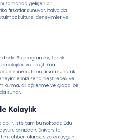
aynı zamanda gelişen bir
ka fırsatlar sunuyor. İtalya’da
tulmaz kültürel deneyimler ve
aktadır. Bu programlar, teorik
eknolojileri ve araştırma
 projelerine katılma fırsatı sunarak
eneyimlerinizi zenginleştirecek ve
leşim kurma, dil öğrenme ve global bir
ada sunar.
le Kolaylık
 olabilir. İşte tam bu noktada Edu
aşvurularınızdan, üniversite
tim rehberi olarak, size en uygun