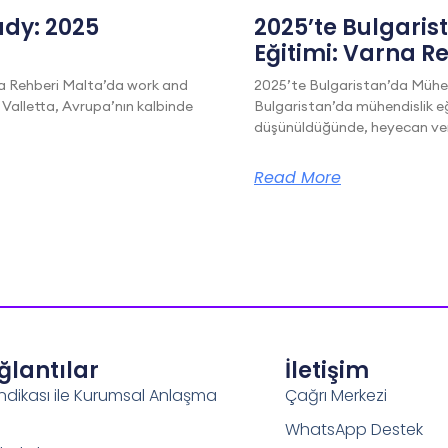
dy: 2025
2025’te Bulgaris
Eğitimi: Varna R
a Rehberi Malta’da work and
2025’te Bulgaristan’da Mühen
 Valletta, Avrupa’nın kalbinde
Bulgaristan’da mühendislik eğ
düşünüldüğünde, heyecan veric
Read More
ağlantılar
İletişim
ndikası ile Kurumsal Anlaşma
Çağrı Merkezi
WhatsApp Destek