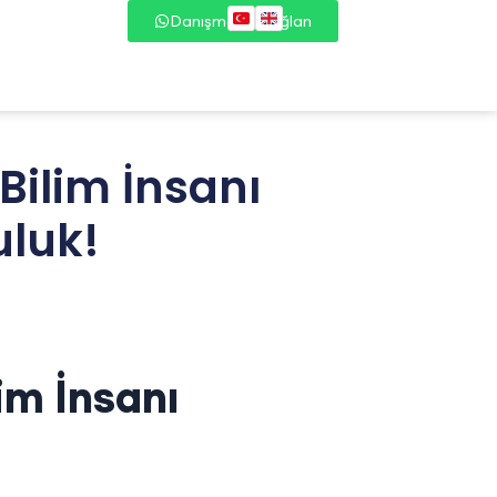
Danışmana Bağlan
 Bilim İnsanı
uluk!
im İnsanı