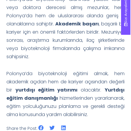
Sizi Arayalım!
Sizi Arayalım!
veya doktora derecesi almış mezunlar, hem
Polonya’da hem de uluslararası alanda geniş iş
olanaklarına sahiptir.
Akademik başarı
, başarılı bir
kariyer için en önemli faktörlerden biridir. Mezuniyet
sonrası, araştırma kurumlarında, ilaç şirketlerinde
veya biyoteknoloji firmalarında çalışma imkanına
sahipsiniz.
Polonya’da biyoteknoloji eğitimi almak, hem
akademik açıdan hem de kariyer açısından değerli
bir
yurtdışı eğitim yatırımı
olacaktır.
Yurtdışı
eğitim danışmanlığı
hizmetlerinden yararlanarak,
eğitim yolculuğunuzu planlama ve gerekli desteği
alma konusunda yardım alabilirsiniz.
Share the Post: