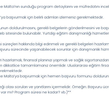
Malta’nın sunduğu program detaylarını ve müfredatını incele
 başvurmak için belirli adımları izlemeniz gerekmektedir.
nun doldurulmasını, gerekli belgelerin gönderilmesini ve başv
b sitesinde bulunabilir. Yurtdışı eğitim danışmanlığı hizmetler
i süreçleri hakkında bilgi edinmeli ve gerekli belgeleri hazırlamal
şvuru sürecinde yaşanabilecek sorunlar için danışmanlık hizmet
hazırlamalı, finansal planınızı yapmalı ve sağlık sigortanızdan 
 dikkatlice tamamlamanız önemlidir. Uluslararası eğitim fırsa
rekmektedir.
e Malta’ya başvurmak için hemen başvuru formunu doldurun!
 olası soruları ve yanıtlarını içermelidir. Örneğin: Başvuru ü
ı var mı? Program süresi ne kadar? vb.)**