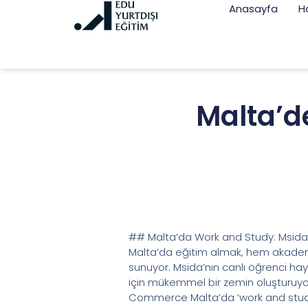
Anasayfa
H
Malta’de
## Malta’da Work and Study: Msid
Malta’da eğitim almak, hem akademik 
sunuyor. Msida’nın canlı öğrenci ha
için mükemmel bir zemin oluşturuyor
Commerce Malta’da ‘work and study’ 