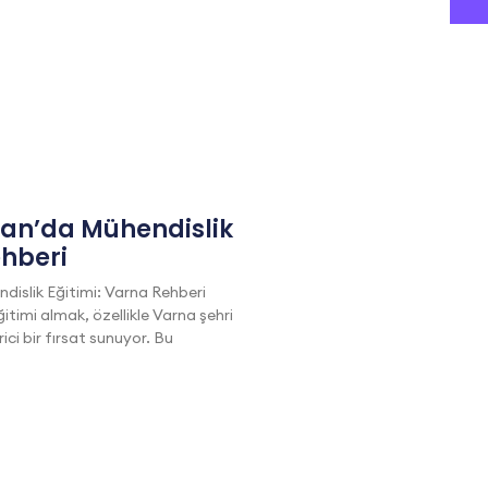
tan’da Mühendislik
ehberi
dislik Eğitimi: Varna Rehberi
itimi almak, özellikle Varna şehri
i bir fırsat sunuyor. Bu