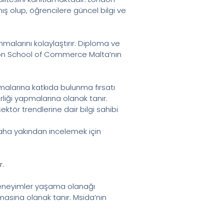
 olup, öğrencilere güncel bilgi ve
nmalarını kolaylaştırır. Diploma ve
 London School of Commerce Malta’nın
alarına katkıda bulunma fırsatı
rliği yapmalarına olanak tanır.
ktör trendlerine dair bilgi sahibi
daha yakından incelemek için
r.
i deneyimler yaşama olanağı
şmasına olanak tanır. Msida’nın