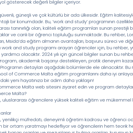
l gösterecek değerli bilgiler içeriyor.
üvenli, güneşli ve çok kültürlü bir ada ülkesidir. Eğitim kalites
ajlı bir konumdadır. Bu, ‘work and study’ programının özellikl
sı tanınırlığı olan, kaliteli eğitim programları sunan prestijli
klar ve canlı bir öğrenci topluluğu sunmaktadır. Bu rehber,
ı, Msida’da eğitim almanın avantajları, başvuru süreci ve di
 work and study programı arayan öğrenciler için, bu rehber, y
ımcı olacaktır. 2024 yılı için güncel bilgiler sunan bu rehber,
r. Program, akademik başarıyı destekleyen, pratik deneyim kazan
r. Programın detayları aşağıdaki bölümlerde ele alınacaktır. B
l of Commerce Malta eğitim programlarını daha iyi anlayabilir, b
ki yeni hayatınıza bir adım daha yaklaşın!
merce Malta web sitesini ziyaret edin ve program detayların
erce Malta?
slararası öğrencilere yüksek kaliteli eğitim ve mükemmel kariy
rılar
nilikçi müfredatı, deneyimli öğretim kadrosu ve öğrenci odak
bir ortam yaratmayı hedefliyor ve öğrencilerin hem teorik he
ksek başarı oranları ve mezunların iş bulma oranları, kurumun k