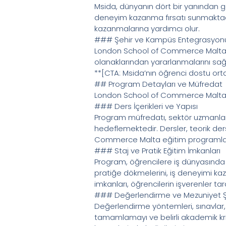
Msida, dünyanın dört bir yanından gel
deneyim kazanma fırsatı sunmaktadır. B
kazanmalarına yardımcı olur.
### Şehir ve Kampüs Entegrasyon
London School of Commerce Malta’nı
olanaklarından yararlanmalarını sa
**[CTA: Msida’nın öğrenci dostu orta
## Program Detayları ve Müfredat
London School of Commerce Malta, ç
### Ders İçerikleri ve Yapısı
Program müfredatı, sektör uzmanları
hedeflemektedir. Dersler, teorik der
Commerce Malta eğitim programları, ö
### Staj ve Pratik Eğitim İmkanları
Program, öğrencilere iş dünyasında de
pratiğe dökmelerini, iş deneyimi kaza
imkanları, öğrencilerin işverenler t
### Değerlendirme ve Mezuniyet Şa
Değerlendirme yöntemleri, sınavlar, ö
tamamlamayı ve belirli akademik krite