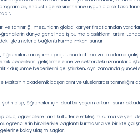
gramları, endüstri gereksinimlerine uygun olarak tasarlanmış
adır.
 ve tanınırlığı, mezunların global kariyer fırsatlarından yararla
ği, öğrencilerin dünya genelinde iş bulma olasılıklarını artırır.
erdeki işletmelerle bağlantı kurma imkanı sunar.
ğrencilere araştırma projelerine katılma ve akademik çalışm
demik becerilerini geliştirmelerine ve sektördeki uzmanlarla işbi
litik düşünme becerilerini geliştirirken, aynı zamanda güncel se
alta’nın akademik başarılarını ve uluslararası tanınırlığını 
ir şehri olup, öğrenciler için ideal bir yaşam ortamı sunmaktadı
hip olup, öğrencilere farklı kültürlerle etkileşim kurma ve yen
 öğrencilerin birbirleriyle bağlantı kurmasına ve birlikte çalı
gelerine kolay ulaşım sağlar.