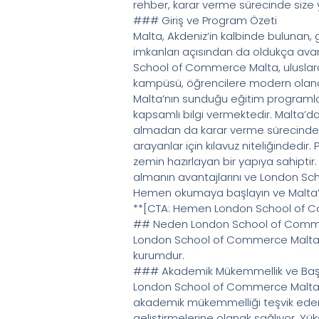
rehber, karar verme sürecinde size yo
### Giriş ve Program Özeti
Malta, Akdeniz’in kalbinde bulunan, g
imkanları açısından da oldukça avant
School of Commerce Malta, uluslarara
kampüsü, öğrencilere modern olana
Malta’nın sunduğu eğitim programlar
kapsamlı bilgi vermektedir. Malta’da
almadan da karar verme sürecinde yard
arayanlar için kılavuz niteliğindedi
zemin hazırlayan bir yapıya sahipti
almanın avantajlarını ve London Schoo
Hemen okumaya başlayın ve Malta’da
**[CTA: Hemen London School of Com
## Neden London School of Comm
London School of Commerce Malta, ulu
kurumdur.
### Akademik Mükemmellik ve Başa
London School of Commerce Malta, ye
akademik mükemmelliği teşvik eden 
geliştirmelerine olanak sağlıyor. Yü