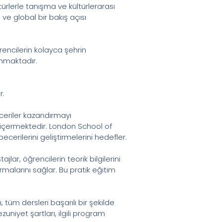
türlerle tanışma ve kültürlerarası
 ve global bir bakış açısı
ncilerin kolayca şehrin
nmaktadır.
r.
ceriler kazandırmayı
i içermektedir. London School of
erilerini geliştirmelerini hedefler.
ar, öğrencilerin teorik bilgilerini
rmalarını sağlar. Bu pratik eğitim
tüm dersleri başarılı bir şekilde
uniyet şartları, ilgili program