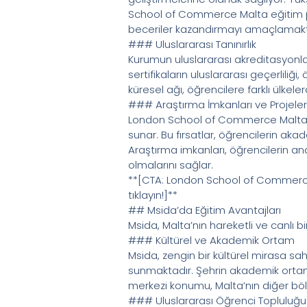
School of Commerce Malta eğitim pro
beceriler kazandırmayı amaçlamakt
### Uluslararası Tanınırlık
Kurumun uluslararası akreditasyonları
sertifikaların uluslararası geçerlili
küresel ağı, öğrencilere farklı ülkel
### Araştırma İmkanları ve Projeler
London School of Commerce Malta, ö
sunar. Bu fırsatlar, öğrencilerin aka
Araştırma imkanları, öğrencilerin ana
olmalarını sağlar.
**[CTA: London School of Commerce M
tıklayın!]**
## Msida’da Eğitim Avantajları
Msida, Malta’nın hareketli ve canlı b
### Kültürel ve Akademik Ortam
Msida, zengin bir kültürel mirasa sa
sunmaktadır. Şehrin akademik ortamı,
merkezi konumu, Malta’nın diğer böl
### Uluslararası Öğrenci Topluluğu