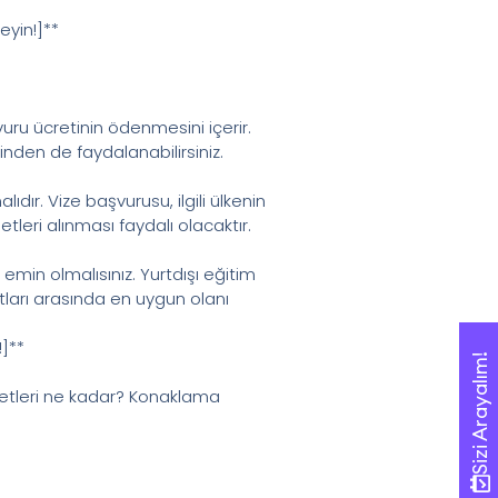
yin!]**
uru ücretinin ödenmesini içerir.
inden de faydalanabilirsiniz.
ıdır. Vize başvurusu, ilgili ülkenin
leri alınması faydalı olacaktır.
emin olmalısınız. Yurtdışı eğitim
tları arasında en uygun olanı
]**
Sizi Arayalım!
Sizi Arayalım!
cretleri ne kadar? Konaklama