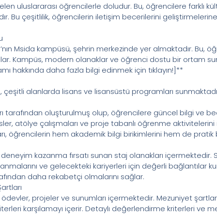
en uluslararası öğrencilerle doludur. Bu, öğrencilere farklı kül
u çeşitlilik, öğrencilerin iletişim becerilerini geliştirmelerine
u
n Msida kampüsü, şehrin merkezinde yer almaktadır. Bu, öğre
ğlar. Kampüs, modern olanaklar ve öğrenci dostu bir ortam su
mı hakkında daha fazla bilgi edinmek için tıklayın!]**
eşitli alanlarda lisans ve lisansüstü programları sunmaktadı
 tarafından oluşturulmuş olup, öğrencilere güncel bilgi ve be
sler, atölye çalışmaları ve proje tabanlı öğrenme aktivitelerin
ğrencilerin hem akademik bilgi birikimlerini hem de pratik bec
neyim kazanma fırsatı sunan staj olanakları içermektedir. Stajl
nmalarını ve gelecekteki kariyerleri için değerli bağlantılar ku
arafından daha rekabetçi olmalarını sağlar.
rtları
devler, projeler ve sunumları içermektedir. Mezuniyet şartları, 
rleri karşılamayı içerir. Detaylı değerlendirme kriterleri ve mez