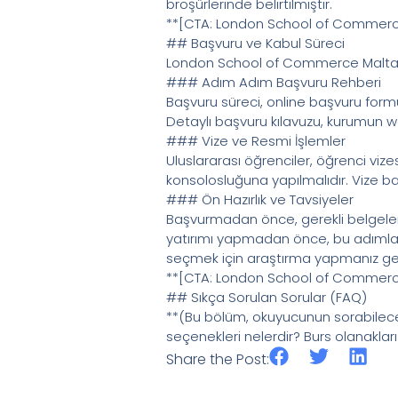
broşürlerinde belirtilmiştir.
**[CTA: London School of Commerce 
## Başvuru ve Kabul Süreci
London School of Commerce Malta’ya
### Adım Adım Başvuru Rehberi
Başvuru süreci, online başvuru formu
Detaylı başvuru kılavuzu, kurumun we
### Vize ve Resmi İşlemler
Uluslararası öğrenciler, öğrenci vizes
konsolosluğuna yapılmalıdır. Vize ba
### Ön Hazırlık ve Tavsiyeler
Başvurmadan önce, gerekli belgeleri 
yatırımı yapmadan önce, bu adımları
seçmek için araştırma yapmanız ge
**[CTA: London School of Commerc
## Sıkça Sorulan Sorular (FAQ)
**(Bu bölüm, okuyucunun sorabileceği
seçenekleri nelerdir? Burs olanaklar
Share the Post: