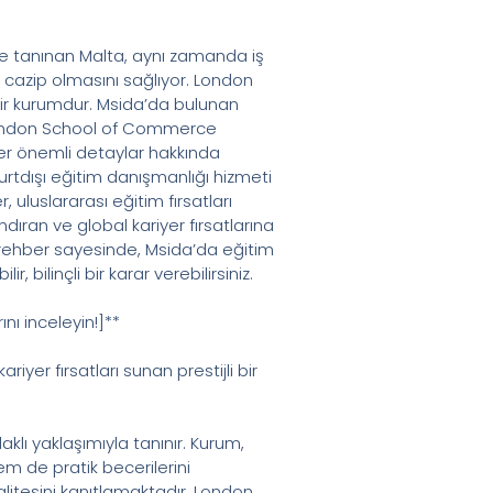
iyle tanınan Malta, aynı zamanda iş
e cazip olmasını sağlıyor. London
 bir kurumdur. Msida’da bulunan
 London School of Commerce
ğer önemli detaylar hakkında
urtdışı eğitim danışmanlığı hizmeti
 uluslararası eğitim fırsatları
dıran ve global kariyer fırsatlarına
u rehber sayesinde, Msida’da eğitim
ilinçli bir karar verebilirsiniz.
ı inceleyin!]**
er fırsatları sunan prestijli bir
lı yaklaşımıyla tanınır. Kurum,
m de pratik becerilerini
alitesini kanıtlamaktadır. London