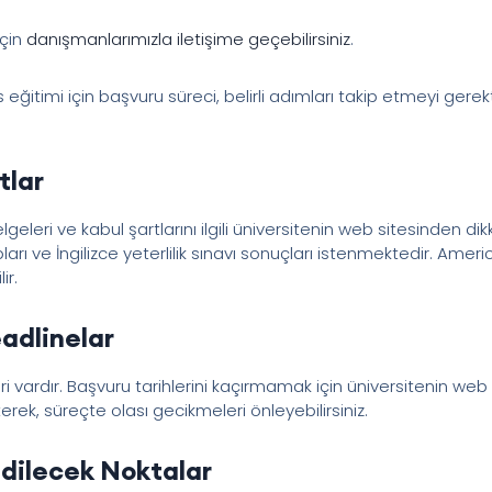
için
danışmanlarımızla iletişime geçebilirsiniz
.
eğitimi için başvuru süreci, belirli adımları takip etmeyi gerektir
tlar
eri ve kabul şartlarını ilgili üniversitenin web sitesinden dikka
ları ve İngilizce yeterlilik sınavı sonuçları istenmektedir. Amer
ir.
eadlinelar
 vardır. Başvuru tarihlerini kaçırmamak için üniversitenin web s
erek, süreçte olası gecikmeleri önleyebilirsiniz.
Edilecek Noktalar