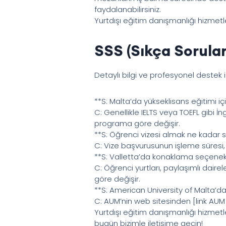
faydalanabilirsiniz.
Yurtdışı eğitim danışmanlığı hizmetle
SSS (Sıkça Sorulan
Detaylı bilgi ve profesyonel destek 
**S: Malta’da yükseklisans eğitimi içi
C: Genellikle IELTS veya TOEFL gibi İn
programa göre değişir.
**S: Öğrenci vizesi almak ne kadar 
C: Vize başvurusunun işleme süresi
**S: Valletta’da konaklama seçenekl
C: Öğrenci yurtları, paylaşımlı daire
göre değişir.
**S: American University of Malta’d
C: AUM’nin web sitesinden [link AUM
Yurtdışı eğitim danışmanlığı hizmet
bugün bizimle iletişime geçin!