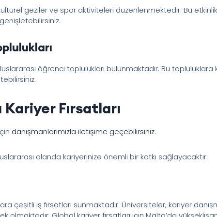
, kültürel geziler ve spor aktiviteleri düzenlenmektedir. Bu etkinl
genişletebilirsiniz.
plulukları
uslararası öğrenci toplulukları bulunmaktadır. Bu topluluklara kat
ebilirsiniz.
Kariyer Fırsatları
için
danışmanlarımızla iletişime geçebilirsiniz
.
luslararası alanda kariyerinize önemli bir katkı sağlayacaktır.
a çeşitli iş fırsatları sunmaktadır. Üniversiteler, kariyer danı
 olmaktadır. Global kariyer fırsatları için Malta’da yükseklis