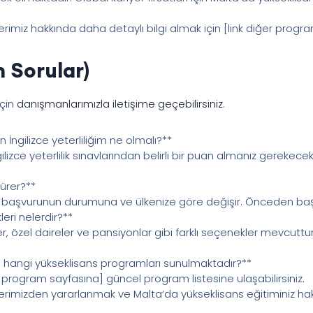
rimiz hakkında daha detaylı bilgi almak için [link diğer program
 Sorular)
için
danışmanlarımızla iletişime geçebilirsiniz
.
n İngilizce yeterliliğim ne olmalı?**
gilizce yeterlilik sınavlarından belirli bir puan almanız gerekece
sürer?**
, başvurunun durumuna ve ülkenize göre değişir. Önceden baş
eri nelerdir?**
ler, özel daireler ve pansiyonlar gibi farklı seçenekler mevcutt
a hangi yükseklisans programları sunulmaktadır?**
 program sayfasına] güncel program listesine ulaşabilirsiniz.
lerimizden yararlanmak ve Malta’da yükseklisans eğitiminiz hak