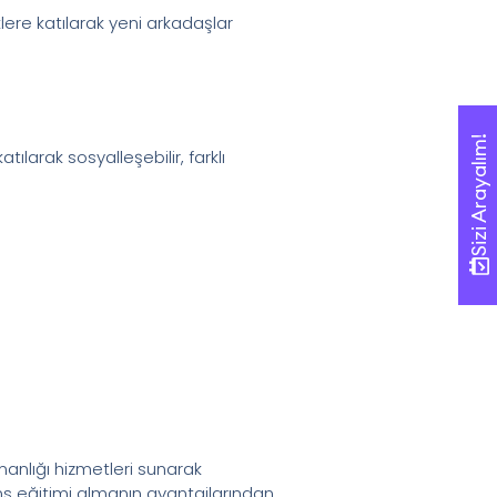
iklere katılarak yeni arkadaşlar
Sizi Arayalım!
Sizi Arayalım!
ılarak sosyalleşebilir, farklı
şmanlığı hizmetleri sunarak
ans eğitimi almanın avantajlarından