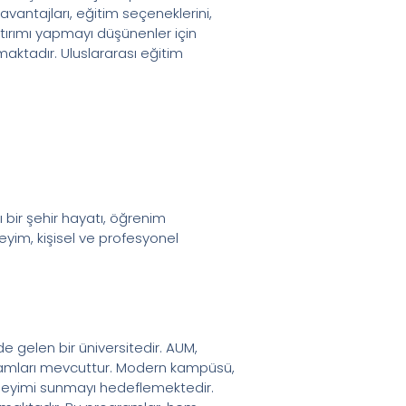
vantajları, eğitim seçeneklerini,
atırımı yapmayı düşünenler için
aktadır. Uluslararası eğitim
ı bir şehir hayatı, öğrenim
eyim, kişisel ve profesyonel
e gelen bir üniversitedir. AUM,
ogramları mevcuttur. Modern kampüsü,
eneyimi sunmayı hedeflemektedir.