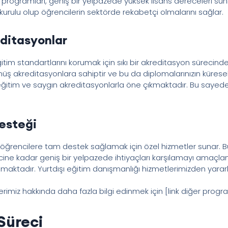
 programları, geniş bir yelpazede yüksek lisans dereceleri s
kurulu olup öğrencilerin sektörde rekabetçi olmalarını sağlar.
editasyonlar
eğitim standartlarını korumak için sıkı bir akreditasyon süreci
müş akreditasyonlara sahiptir ve bu da diplomalarınızın küresel
i eğitim ve saygın akreditasyonlarla öne çıkmaktadır. Bu sayede
Desteği
sı öğrencilere tam destek sağlamak için özel hizmetler sunar. B
ne kadar geniş bir yelpazede ihtiyaçları karşılamayı amaçlam
maktadır. Yurtdışı eğitim danışmanlığı hizmetlerimizden yararl
erimiz hakkında daha fazla bilgi edinmek için [link diğer progra
Süreci