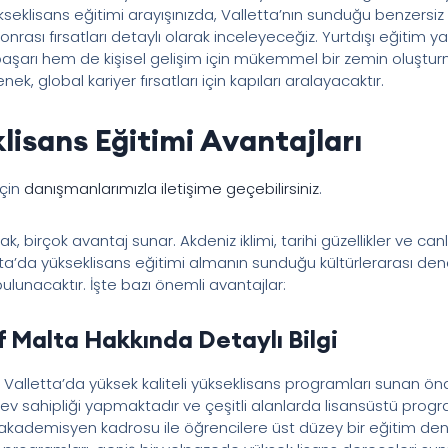
eklisans eğitimi arayışınızda, Valletta’nın sunduğu benzersiz a
nrası fırsatları detaylı olarak inceleyeceğiz. Yurtdışı eğitim y
şarı hem de kişisel gelişim için mükemmel bir zemin oluşturm
ek, global kariyer fırsatları için kapıları aralayacaktır.
lisans Eğitimi Avantajları
için
danışmanlarımızla iletişime geçebilirsiniz
.
, birçok avantaj sunar. Akdeniz iklimi, tarihi güzellikler ve canl
lta’da yükseklisans eğitimi almanın sunduğu kültürlerarası den
ulunacaktır. İşte bazı önemli avantajlar:
 Malta Hakkında Detaylı Bilgi
Valletta’da yüksek kaliteli yükseklisans programları sunan önd
a ev sahipliği yapmaktadır ve çeşitli alanlarda lisansüstü pr
i akademisyen kadrosu ile öğrencilere üst düzey bir eğitim d