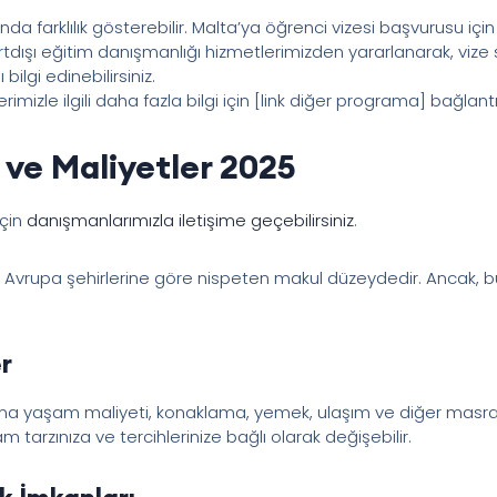
ında farklılık gösterebilir. Malta’ya öğrenci vizesi başvurusu içi
dışı eğitim danışmanlığı hizmetlerimizden yararlanarak, vize sür
ilgi edinebilirsiniz.
mizle ilgili daha fazla bilgi için [link diğer programa] bağlantısı
 ve Maliyetler 2025
için
danışmanlarımızla iletişime geçebilirsiniz
.
r Avrupa şehirlerine göre nispeten makul düzeydedir. Ancak, b
r
talama yaşam maliyeti, konaklama, yemek, ulaşım ve diğer masra
am tarzınıza ve tercihlerinize bağlı olarak değişebilir.
k İmkanları