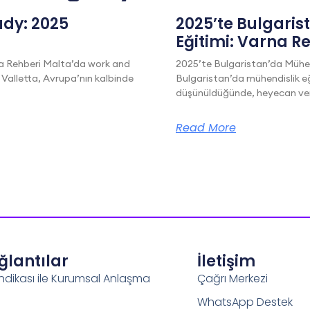
dy: 2025
2025’te Bulgaris
Eğitimi: Varna R
a Rehberi Malta’da work and
2025’te Bulgaristan’da Mühen
 Valletta, Avrupa’nın kalbinde
Bulgaristan’da mühendislik eğ
düşünüldüğünde, heyecan veric
Read More
ağlantılar
İletişim
ndikası ile Kurumsal Anlaşma
Çağrı Merkezi
WhatsApp Destek