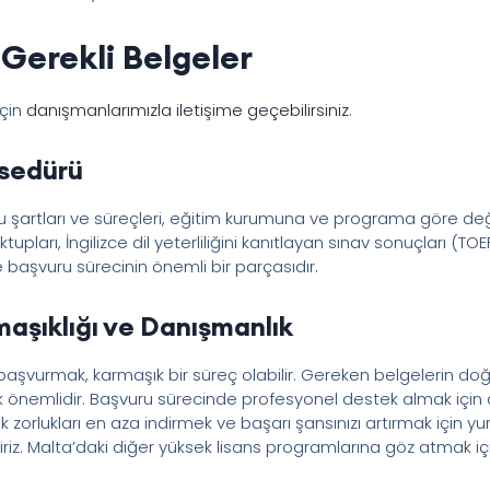
Gerekli Belgeler
için
danışmanlarımızla iletişime geçebilirsiniz
.
osedürü
şartları ve süreçleri, eğitim kurumuna ve programa göre değişi
pları, İngilizce dil yeterliliğini kanıtlayan sınav sonuçları (TOE
de başvuru sürecinin önemli bir parçasıdır.
aşıklığı ve Danışmanlık
başvurmak, karmaşık bir süreç olabilir. Gereken belgelerin doğ
 çok önemlidir. Başvuru sürecinde profesyonel destek almak içi
 zorlukları en aza indirmek ve başarı şansınızı artırmak için yu
z. Malta’daki diğer yüksek lisans programlarına göz atmak içi