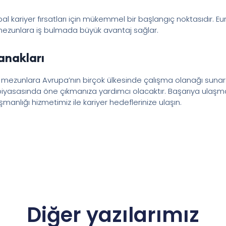
obal kariyer fırsatları için mükemmel bir başlangıç noktasıdı
 mezunlara iş bulmada büyük avantaj sağlar.
anakları
ı, mezunlara Avrupa’nın birçok ülkesinde çalışma olanağı sunar. 
ş piyasasında öne çıkmanıza yardımcı olacaktır. Başarıya ulaş
manlığı hizmetimiz ile kariyer hedeflerinize ulaşın.
Diğer yazılarımız