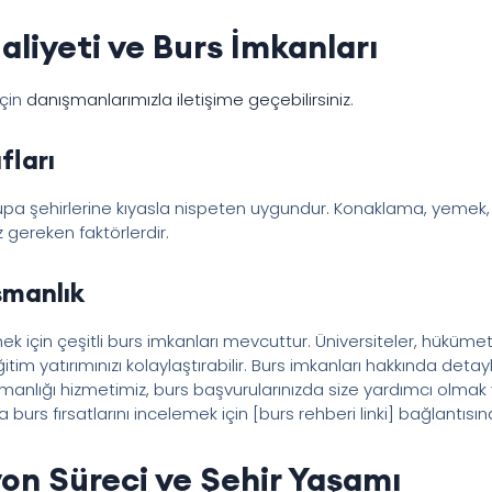
liyeti ve Burs İmkanları
için
danışmanlarımızla iletişime geçebilirsiniz
.
fları
pa şehirlerine kıyasla nispeten uygundur. Konaklama, yemek, 
 gereken faktörlerdir.
şmanlık
ek için çeşitli burs imkanları mevcuttur. Üniversiteler, hükümet
tim yatırımınızı kolaylaştırabilir. Burs imkanları hakkında detayl
nışmanlığı hizmetimiz, burs başvurularınızda size yardımcı olma
burs fırsatlarını incelemek için [burs rehberi linki] bağlantısına
on Süreci ve Şehir Yaşamı