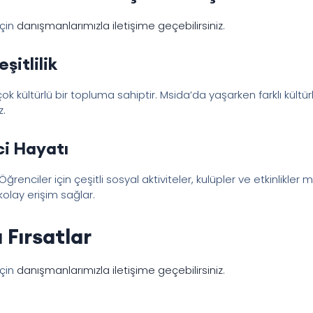
için
danışmanlarımızla iletişime geçebilirsiniz
.
şitlilik
çok kültürlü bir topluma sahiptir. Msida’da yaşarken farklı kültür
z.
ci Hayatı
. Öğrenciler için çeşitli sosyal aktiviteler, kulüpler ve etkinlikl
kolay erişim sağlar.
 Fırsatlar
için
danışmanlarımızla iletişime geçebilirsiniz
.