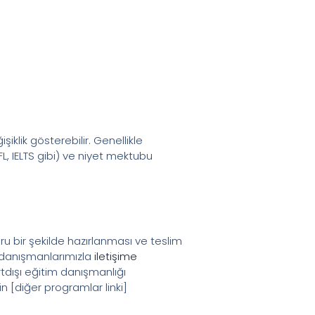
klik gösterebilir. Genellikle
FL, IELTS gibi) ve niyet mektubu
ru bir şekilde hazırlanması ve teslim
n danışmanlarımızla
iletişime
rtdışı eğitim danışmanlığı
n [diğer programlar linki]