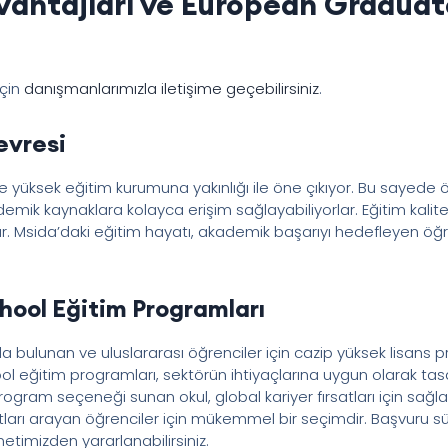
vantajları ve European Graduat
için
danışmanlarımızla iletişime geçebilirsiniz
.
evresi
e yüksek eğitim kurumuna yakınlığı ile öne çıkıyor. Bu sayede öğ
mik kaynaklara kolayca erişim sağlayabiliyorlar. Eğitim kalite
. Msida’daki eğitim hayatı, akademik başarıyı hedefleyen öğr
ool Eğitim Programları
bulunan ve uluslararası öğrenciler için cazip yüksek lisans p
eğitim programları, sektörün ihtiyaçlarına uygun olarak tasar
ogram seçeneği sunan okul, global kariyer fırsatları için sağl
atları arayan öğrenciler için mükemmel bir seçimdir. Başvuru sü
metimizden yararlanabilirsiniz.