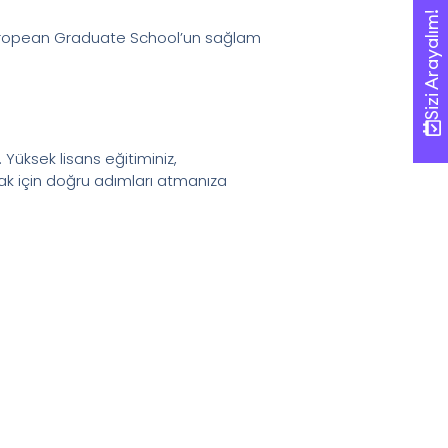
Sizi Arayalım!
Sizi Arayalım!
r. European Graduate School’un sağlam
Yüksek lisans eğitiminiz,
mak için doğru adımları atmanıza