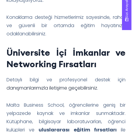
Sizi Arayalım!
Sizi Arayalım!
kolaylaştırıyoruz.
Konaklama desteği hizmetlerimiz sayesinde, rahat
ve güvenli bir ortamda eğitim hayatınıza
odaklanabilirsiniz.
Üniversite İçi İmkanlar ve
Networking Fırsatları
Detaylı bilgi ve profesyonel destek için
danışmanlarımızla iletişime geçebilirsiniz
.
Malta Business School, öğrencilerine geniş bir
yelpazede kaynak ve imkanlar sunmaktadır.
Kütüphane, bilgisayar laboratuvarları, öğrenci
kulüpleri ve
uluslararası eğitim fırsatları
ile