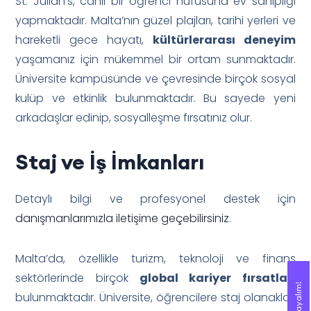
St. Julian’s, canlı bir öğrenci nüfusuna ev sahipliği
yapmaktadır. Malta’nın güzel plajları, tarihi yerleri ve
hareketli gece hayatı,
kültürlerarası deneyim
yaşamanız için mükemmel bir ortam sunmaktadır.
Üniversite kampüsünde ve çevresinde birçok sosyal
kulüp ve etkinlik bulunmaktadır. Bu sayede yeni
arkadaşlar edinip, sosyalleşme fırsatınız olur.
Staj ve İş İmkanları
Detaylı bilgi ve profesyonel destek için
danışmanlarımızla iletişime geçebilirsiniz
.
Malta’da, özellikle turizm, teknoloji ve finans
sektörlerinde birçok
global kariyer fırsatları
Sizi Arayalım!
Sizi Arayalım!
bulunmaktadır. Üniversite, öğrencilere staj olanakları