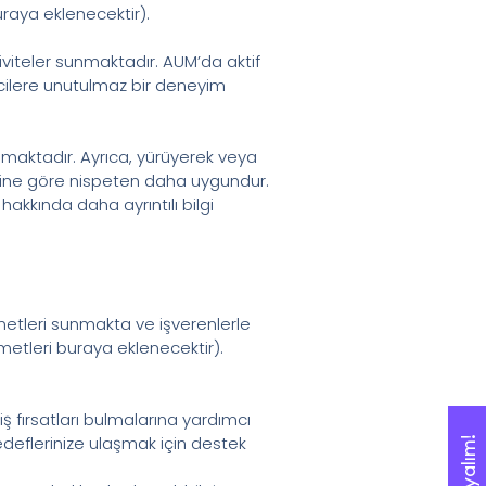
uraya eklenecektir).
tiviteler sunmaktadır. AUM’da aktif
encilere unutulmaz bir deneyim
ılmaktadır. Ayrıca, yürüyerek veya
lerine göre nispeten daha uygundur.
kkında daha ayrıntılı bilgi
etleri sunmakta ve işverenlerle
zmetleri buraya eklenecektir).
ş fırsatları bulmalarına yardımcı
hedeflerinize ulaşmak için destek