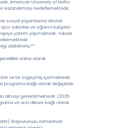
tadır. American University of Malta
ler kazandırmayı hedeflemektedir.
a ve sosyal yaşamlarına destek
spor salonları ve öğrenci kulüpleri
ltyapıya yatırım yapmaktadır. Yüksek
steklemektedir.
 alabilirsiniz.**
enellikle online olarak
upları ve bir özgeçmiş içermektedir.
uz programa bağlı olarak değişebilir.
 puan almayı gerektirmektedir. (2025
programa ve ana dilinize bağlı olarak
ecektir). Başvurunuzu zamanında
rol etmenizi öneririz.