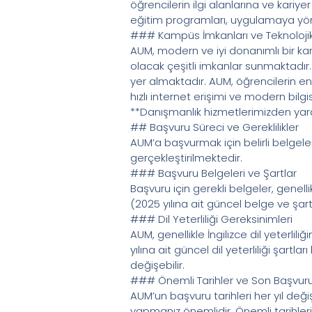
öğrencilerin ilgi alanlarına ve kari
eğitim programları, uygulamaya yön
### Kampüs İmkanları ve Teknolojik
AUM, modern ve iyi donanımlı bir k
olacak çeşitli imkanlar sunmaktadır.
yer almaktadır. AUM, öğrencilerin en
hızlı internet erişimi ve modern bil
**Danışmanlık hizmetlerimizden yarar
## Başvuru Süreci ve Gereklilikler
AUM’a başvurmak için belirli belgele
gerçekleştirilmektedir.
### Başvuru Belgeleri ve Şartlar
Başvuru için gerekli belgeler, genell
(2025 yılına ait güncel belge ve şar
### Dil Yeterliliği Gereksinimleri
AUM, genellikle İngilizce dil yeterlil
yılına ait güncel dil yeterliliği şart
değişebilir.
### Önemli Tarihler ve Son Başvuru
AUM’un başvuru tarihleri her yıl değ
yapmanız önemlidir. Önemli tarihleri