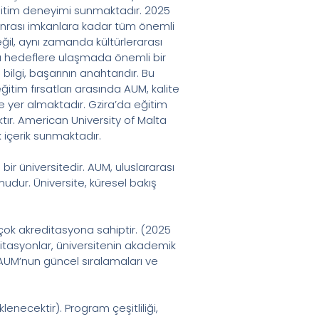
eğitim deneyimi sunmaktadır. 2025
onrası imkanlara kadar tüm önemli
ğil, aynı zamanda kültürlerarası
bu hedeflere ulaşmada önemli bir
ilgi, başarının anahtarıdır. Bu
ğitim fırsatları arasında AUM, kalite
de yer almaktadır. Gzira’da eğitim
tır. American University of Malta
 içerik sunmaktadır.
r üniversitedir. AUM, uluslararası
udur. Üniversite, küresel bakış
rçok akreditasyona sahiptir. (2025
ditasyonlar, üniversitenin akademik
, AUM’nun güncel sıralamaları ve
enecektir). Program çeşitliliği,