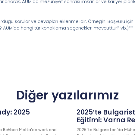
rlanarak, AUM’da mezuniyet sonrası imkanlar ve kariyer planla
 sorduğu sorular ve cevapları eklenmelidir. Örneğin: Başvuru i
er? AUM’da hangi tür konaklama seçenekleri mevcuttur? vb.)**
Diğer yazılarımız
dy: 2025
2025’te Bulgaris
Eğitimi: Varna R
a Rehberi Malta’da work and
2025’te Bulgaristan’da Mühen