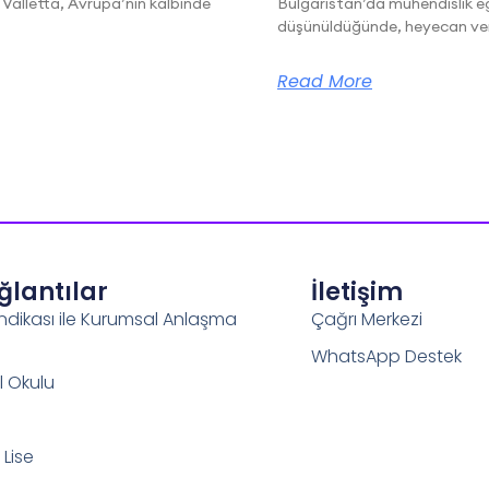
 Valletta, Avrupa’nın kalbinde
Bulgaristan’da mühendislik eğ
düşünüldüğünde, heyecan veric
Read More
ağlantılar
İletişim
ndikası ile Kurumsal Anlaşma
Çağrı Merkezi
WhatsApp Destek
l Okulu
Lise