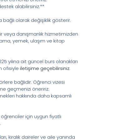
tek alabilirsiniz.**
ağlı olarak değişiklik gösterir.
ilir veya danışmanlık hizmetimizden
aklama, yemek, ulaşım ve kitap
5 yılına ait güncel burs olanakları
m ofisiyle
iletişime geçebilirsiniz
.
rlere bağlıdır. Öğrenci vizesi
işime geçmenizi öneririz.
enekleri hakkında daha kapsamlı
öğrenciler için uygun fiyatlı
.
ı, kiralık daireler ve aile yanında