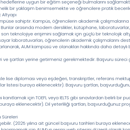
yer hedeflerine uygun bir eğitim seçeneği bulmalarını sağlamak
elik bir yaklaşım benimsemekte ve öğrencilere pratik beceri
 Altyapı
ampüse sahiptir. Kampüs, öğrencilerin akademik çalışmaların
 Bunlar arasında modern derslikler, kütüphane, laboratuvarlar, 
 son teknolojiye erişimini sağlamak için güçlü bir teknolojik a
gisayar laboratuvarları, öğrencilerin akademik çalışmalarını de
lanarak, AUM kampüsü ve olanakları hakkında daha detaylı bilgi
ri ve şartları yerine getirmeniz gerekmektedir. Başvuru süreci g
ikle lise diploması veya eşdeğeri, transkriptler, referans mekt
tlar listesi buraya eklenecektir). Başvuru şartları, başvurduğun
iğini kanıtlamak için TOEFL veya IELTS gibi sınavlardan belirli bir
ları buraya eklenecektir). Dil yeterliliği şartları, başvurduğunuz 
 Süreleri
işebilir. (2025 yılına ait güncel başvuru tarihleri buraya eklen
 kaçırmamak için AUM’un resmi web sitesini düzenli olarak kont