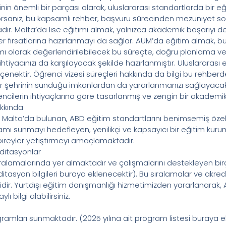
nin önemli bir parçası olarak, uluslararası standartlarda bir 
yorsanız, bu kapsamlı rehber, başvuru sürecinden mezuniyet s
ır. Malta’da lise eğitimi almak, yalnızca akademik başarıyı de
r fırsatlarına hazırlanmayı da sağlar. AUM’da eğitim almak, 
ımı olarak değerlendirilebilecek bu süreçte, doğru planlama ve b
htiyacınızı da karşılayacak şekilde hazırlanmıştır. Uluslararası e
eçenektir. Öğrenci vizesi süreçleri hakkında da bilgi bu rehber
 bir şehrinin sunduğu imkanlardan da yararlanmanızı sağlayacak
encilerin ihtiyaçlarına göre tasarlanmış ve zengin bir akademik
kkında
Malta’da bulunan, ABD eğitim standartlarını benimsemiş özel bi
mı sunmayı hedefleyen, yenilikçi ve kapsayıcı bir eğitim kurum
 bireyler yetiştirmeyi amaçlamaktadır.
ditasyonlar
 sıralamalarında yer almaktadır ve çalışmalarını destekleyen bi
editasyon bilgileri buraya eklenecektir). Bu sıralamalar ve akre
esidir. Yurtdışı eğitim danışmanlığı hizmetimizden yararlanarak
 bilgi alabilirsiniz.
gramları sunmaktadır. (2025 yılına ait program listesi buraya ekl