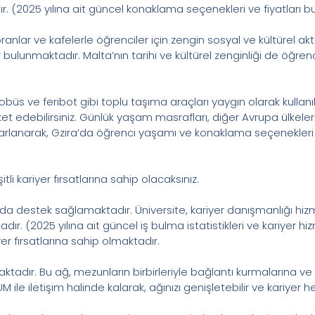
. (2025 yılına ait güncel konaklama seçenekleri ve fiyatları b
toranlar ve kafelerle öğrenciler için zengin sosyal ve kültürel ak
 bulunmaktadır. Malta’nın tarihi ve kültürel zenginliği de öğr
obüs ve feribot gibi toplu taşıma araçları yaygın olarak kullan
reket edebilirsiniz. Günlük yaşam masrafları, diğer Avrupa ülke
rlanarak, Gzira’da öğrenci yaşamı ve konaklama seçenekleri ha
i kariyer fırsatlarına sahip olacaksınız.
a destek sağlamaktadır. Üniversite, kariyer danışmanlığı hizm
r. (2025 yılına ait güncel iş bulma istatistikleri ve kariyer hi
r fırsatlarına sahip olmaktadır.
adır. Bu ağ, mezunların birbirleriyle bağlantı kurmalarına ve i
ile iletişim halinde kalarak, ağınızı genişletebilir ve kariyer 