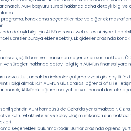
lanarak, AUM başvuru süreci hakkında daha detaylı bilgi ve des
lanlama
z programa, konaklama seçeneklerinize ve diğer ek masraflara b
er
kında detaylı bilgi için AUM’un resmi web sitesini ziyaret edeb
 güncel ücretler buraya eklenecektir). Ek giderler arasında kon
i
ilere çeşitli burs ve finansman seçenekleri sunmaktadır. (202
ı ve süreçleri hakkında detaylı bilgi için AUM’un finansal yardı
 mevcuttur, ancak bu imkanlar çalışma vizesi gibi çeşitli faktö
 ayrıntılı bilgi almak için AUM’un uluslararası öğrenci ofisi ile ilet
rlanarak, AUM’daki eğitim maliyetleri ve finansal destek seç
r sahil şehridir. AUM kampüsü de Gzira’da yer almaktadır. Gzira, 
 ve kültürel aktiviteler ve kolay ulaşım imkanları sunmaktadır
kleri
klama seçenekleri bulunmaktadır. Bunlar arasında öğrenci yurtlar