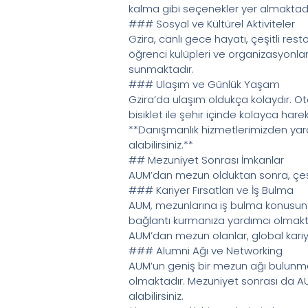
kalma gibi seçenekler yer almaktadır
### Sosyal ve Kültürel Aktiviteler
Gzira, canlı gece hayatı, çeşitli res
öğrenci kulüpleri ve organizasyonlar
sunmaktadır.
### Ulaşım ve Günlük Yaşam
Gzira’da ulaşım oldukça kolaydır. Ot
bisiklet ile şehir içinde kolayca ha
**Danışmanlık hizmetlerimizden yara
alabilirsiniz.**
## Mezuniyet Sonrası İmkanlar
AUM’dan mezun olduktan sonra, çeşitl
### Kariyer Fırsatları ve İş Bulma
AUM, mezunlarına iş bulma konusund
bağlantı kurmanıza yardımcı olmaktadı
AUM’dan mezun olanlar, global kariye
### Alumni Ağı ve Networking
AUM’un geniş bir mezun ağı bulunmakt
olmaktadır. Mezuniyet sonrası da AUM 
alabilirsiniz.