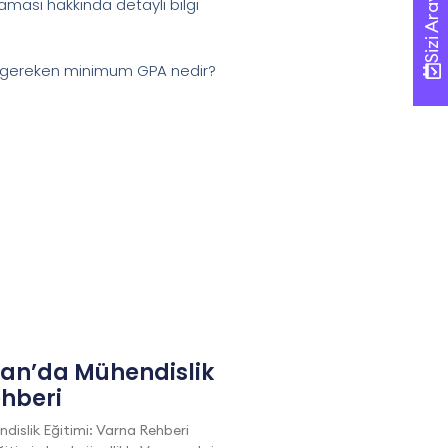
Sizi Arayalım!
Sizi Arayalım!
ması hakkında detaylı bilgi
çin gereken minimum GPA nedir?
tan’da Mühendislik
ehberi
dislik Eğitimi: Varna Rehberi