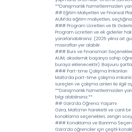
**Danışmanlık hizmetlerimizden yarar
## Eğitim Maliyetleri ve Finansal P
AUM’da eğitim maliyetleri, seçtiğini
### Program Ücretleri ve Ek Giderl
Program ücretleri ve ek giderler hak
yararlanabilirsiniz. (2025 yılına ait
masrafları yer alabilir.
### Burs ve Finansman Seçenekler
AUM, akademik başarıya sahip öğrenc
buraya eklenecektir). Başvuru şartlar
### Part-time Çalışma İmkanları
Malta’da part-time çalışma imkanları
süreçleri ve çalışma izinleri ile ilgili
**Danışmanlık hizmetlerimizden yara
bilgi alabilirsiniz.**
## Gzira’da Öğrenci Yaşamı
Gzira, Malta’nın hareketli ve canlı bi
konaklama seçenekleri, zengin sosyal
### Konaklama ve Barınma Seçene
Gzira’da öğrenciler için çeşitli kona