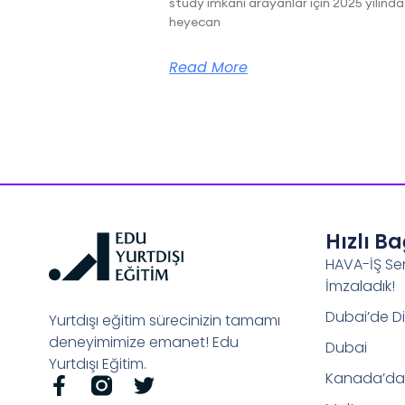
study imkanı arayanlar için 2025 yılında
heyecan
Read More
Hızlı B
HAVA-İŞ Se
İmzaladık!
Dubai’de Di
Yurtdışı eğitim sürecinizin tamamı
deneyimimize emanet! Edu
Dubai
Yurtdışı Eğitim.
Kanada’da 