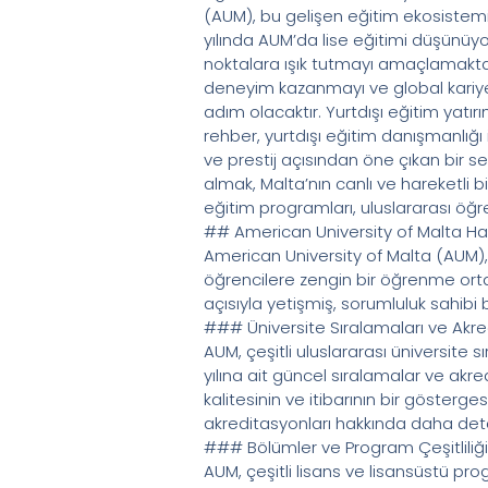
(AUM), bu gelişen eğitim ekosistemi
yılında AUM’da lise eğitimi düşünü
noktalara ışık tutmayı amaçlamaktad
deneyim kazanmayı ve global kariye
adım olacaktır. Yurtdışı eğitim yatır
rehber, yurtdışı eğitim danışmanlığı i
ve prestij açısından öne çıkan bir s
almak, Malta’nın canlı ve hareketli
eğitim programları, uluslararası öğr
## American University of Malta Ha
American University of Malta (AUM), 
öğrencilere zengin bir öğrenme orta
açısıyla yetişmiş, sorumluluk sahibi
### Üniversite Sıralamaları ve Akre
AUM, çeşitli uluslararası üniversite
yılına ait güncel sıralamalar ve akr
kalitesinin ve itibarının bir gösterg
akreditasyonları hakkında daha detaylı
### Bölümler ve Program Çeşitliliği
AUM, çeşitli lisans ve lisansüstü pro