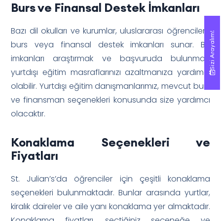
Burs ve Finansal Destek İmkanları
Bazı dil okulları ve kurumlar, uluslararası öğrencilere
Sizi Arayalım!
Sizi Arayalım!
burs veya finansal destek imkanları sunar. Bu
imkanları araştırmak ve başvuruda bulunmak,
yurtdışı eğitim masraflarınızı azaltmanıza yardımcı
olabilir. Yurtdışı eğitim danışmanlarımız, mevcut burs
ve finansman seçenekleri konusunda size yardımcı
olacaktır.
Konaklama Seçenekleri ve
Fiyatları
St. Julian’s’da öğrenciler için çeşitli konaklama
seçenekleri bulunmaktadır. Bunlar arasında yurtlar,
kiralık daireler ve aile yanı konaklama yer almaktadır.
Konaklama fiyatları, seçtiğiniz seçeneğe ve