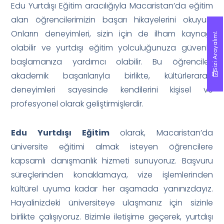
Edu Yurtdışı Eğitim aracılığıyla Macaristan’da eğitim
alan öğrencilerimizin başarı hikayelerini okuyun.
Onların deneyimleri, sizin için de ilham kaynağı
Sizi Arayalım!
Sizi Arayalım!
olabilir ve yurtdışı eğitim yolculuğunuza güvenle
başlamanıza yardımcı olabilir. Bu öğrenciler,
akademik başarılarıyla birlikte, kültürlerarası
deneyimleri sayesinde kendilerini kişisel ve
profesyonel olarak geliştirmişlerdir.
Edu Yurtdışı Eğitim
olarak, Macaristan’da
üniversite eğitimi almak isteyen öğrencilere
kapsamlı danışmanlık hizmeti sunuyoruz. Başvuru
süreçlerinden konaklamaya, vize işlemlerinden
kültürel uyuma kadar her aşamada yanınızdayız.
Hayalinizdeki üniversiteye ulaşmanız için sizinle
birlikte çalışıyoruz. Bizimle iletişime geçerek, yurtdışı