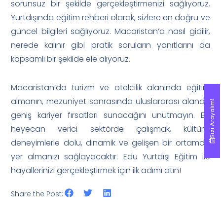
sorunsuz bir şekilde gerçekleştirmenizi sağlıyoruz.
Yurtdışında eğitim rehberi olarak, sizlere en doğru ve
güncel bilgileri sağlıyoruz. Macaristan’a nasıl gidilir,
nerede kalınır gibi pratik soruların yanıtlarını da
kapsamlı bir şekilde ele alıyoruz.
Macaristan’da turizm ve otelcilik alanında eğitim
almanın, mezuniyet sonrasında uluslararası alanda
Sizi Arayalım!
Sizi Arayalım!
geniş kariyer fırsatları sunacağını unutmayın. Bu
heyecan verici sektörde çalışmak, kültürel
deneyimlerle dolu, dinamik ve gelişen bir ortamda
yer almanızı sağlayacaktır. Edu Yurtdışı Eğitim ile
hayallerinizi gerçekleştirmek için ilk adımı atın!
Share the Post: