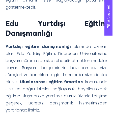
eğitim almanın size sağlayacağı potansiyeli
göstermektedir.
Sizi Arayalım!
Sizi Arayalım!
Edu Yurtdışı Eğitim
Danışmanlığı
Yurtdışı eğitim danışmanlığı
alanında uzman
olan Edu Yurtdışı Eğitim, Debrecen Üniversitesi’ne
başvuru sürecinizde size rehberlik etmekten mutluluk
duyar. Başvuru belgelerinizin hazırlanması, vize
süreçleri ve konaklama gibi konularda size destek
oluruz.
Uluslararası eğitim fırsatları
konusunda
size en doğru bilgileri sağlayarak, hayallerinizdeki
eğitime ulaşmanıza yardımcı oluruz. Bizimle iletişime
geçerek, ücretsiz danışmanlık hizmetimizden
yararlanabilirsiniz.