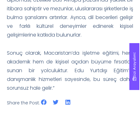
itibara sahiptir ve mezunlar, uluslararası şirketlerde iş
bulma şanslarını artırırlar. Ayrıca, dil becerileri gelişir
ve farklı kültürel deneyimler edinerek kişisel
gelişimlerine katkıda bulunurlar.
Sonuç olarak, Macaristan’da işletme eğitimi, hem
Sizi Arayalım!
Sizi Arayalım!
akademik hem de kişisel açıdan büyüme fırsatları
sunan bir yolculuktur. Edu Yurtdışı Eğitim’in
danışmanlık hizmetleri sayesinde, bu süreç daha
sorunsuz hale gelir.”
Share the Post: