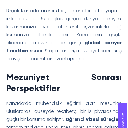
Birçok Kanada üniversitesi, öğrencilere staj yapma
imkanı sunar. Bu stajlar, gerçek dünya deneyimi
kazanmanıza ve potansiyel işverenlerle ağ
kurmanıza olanak tanır. Kanada’nın güçlü
ekonomisi, mezunlar için geniş
global kariyer
fırsatları
sunar. Staj imkanları, mezuniyet sonrası iş
arayışında önemli bir avantaj sağlar.
Mezuniyet Sonrası
Perspektifler
Kanada’da mühendislik eğitimi alan mezunlar,
uluslararası düzeyde rekabetçi bir iş piyasasında
Sizi Arayalım!
Sizi Arayalım!
güçlü bir konuma sahiptir.
Öğrenci vizesi süreçleri
tamamlandıktan sonra, mezuniyet sonrası çalışma