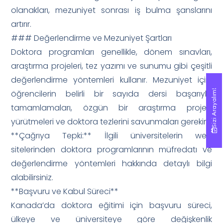
olanakları, mezuniyet sonrası iş bulma şanslarını
artırır.
### Değerlendirme ve Mezuniyet Şartları
Doktora programları genellikle, dönem sınavları,
araştırma projeleri, tez yazımı ve sunumu gibi çeşitli
değerlendirme yöntemleri kullanır. Mezuniyet için,
Sizi Arayalım!
Sizi Arayalım!
öğrencilerin belirli bir sayıda dersi başarıyla
tamamlamaları, özgün bir araştırma projesi
yürütmeleri ve doktora tezlerini savunmaları gerekir.
**Çağrıya Tepki:** İlgili üniversitelerin web
sitelerinden doktora programlarının müfredatı ve
değerlendirme yöntemleri hakkında detaylı bilgi
alabilirsiniz.
**Başvuru ve Kabul Süreci**
Kanada’da doktora eğitimi için başvuru süreci,
ülkeye ve üniversiteye göre değişkenlik