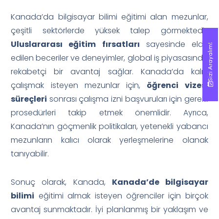
Kanada’da bilgisayar bilimi eğitimi alan mezunlar,
çeşitli sektörlerde yüksek talep görmektedir.
Uluslararası eğitim fırsatları
sayesinde elde
Sizi Arayalım!
Sizi Arayalım!
edilen beceriler ve deneyimler, global iş piyasasında
rekabetçi bir avantaj sağlar. Kanada’da kalıp
çalışmak isteyen mezunlar için,
öğrenci vizesi
süreçleri
sonrası çalışma izni başvuruları için gerekli
prosedürleri takip etmek önemlidir. Ayrıca,
Kanada’nın göçmenlik politikaları, yetenekli yabancı
mezunların kalıcı olarak yerleşmelerine olanak
tanıyabilir.
Sonuç olarak, Kanada,
Kanada’de bilgisayar
bilimi
eğitimi almak isteyen öğrenciler için birçok
avantaj sunmaktadır. İyi planlanmış bir yaklaşım ve