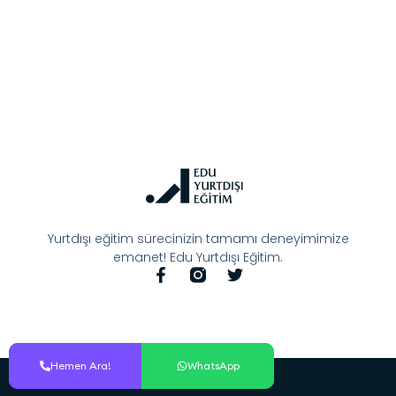
Yurtdışı eğitim sürecinizin tamamı deneyimimize
emanet! Edu Yurtdışı Eğitim.
Hemen Ara!
Hemen Ara!
WhatsApp
WhatsApp
© All Rights Reserved.