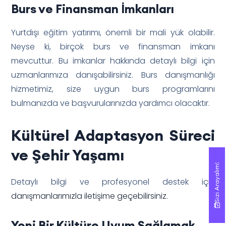
Burs ve Finansman İmkanları
Yurtdışı eğitim yatırımı, önemli bir mali yük olabilir.
Neyse ki, birçok burs ve finansman imkanı
mevcuttur. Bu imkanlar hakkında detaylı bilgi için
uzmanlarımıza danışabilirsiniz. Burs danışmanlığı
hizmetimiz, size uygun burs programlarını
bulmanızda ve başvurularınızda yardımcı olacaktır.
Kültürel Adaptasyon Süreci
ve Şehir Yaşamı
Sizi Arayalım!
Sizi Arayalım!
Detaylı bilgi ve profesyonel destek için
danışmanlarımızla iletişime geçebilirsiniz
.
Yeni Bir Kültüre Uyum Sağlamak