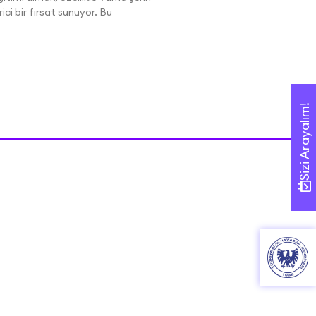
i bir fırsat sunuyor. Bu
Sizi Arayalım!
Sizi Arayalım!