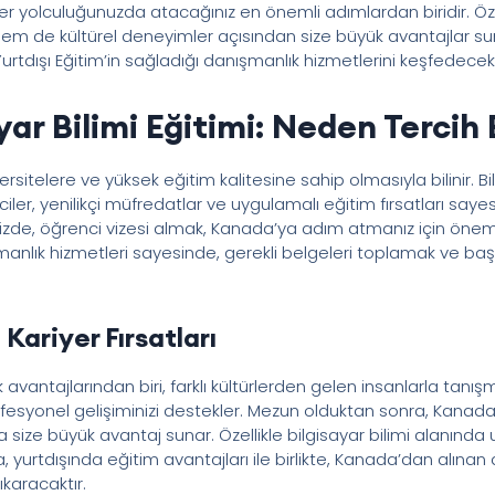
er yolculuğunuzda atacağınız en önemli adımlardan biridir. Özel
em de kültürel deneyimler açısından size büyük avantajlar su
Yurtdışı Eğitim’in sağladığı danışmanlık hizmetlerini keşfedeceks
ar Bilimi Eğitimi: Neden Tercih 
telere ve yüksek eğitim kalitesine sahip olmasıyla bilinir. Bil
nciler, yenilikçi müfredatlar ve uygulamalı eğitim fırsatları saye
ecinizde, öğrenci vizesi almak, Kanada’ya adım atmanız için önem
şmanlık hizmetleri sayesinde, gerekli belgeleri toplamak ve 
Kariyer Fırsatları
ntajlarından biri, farklı kültürlerden gelen insanlarla tanışma 
esyonel gelişiminizi destekler. Mezun olduktan sonra, Kanada’
a size büyük avantaj sunar. Özellikle bilgisayar bilimi alanınd
urtdışında eğitim avantajları ile birlikte, Kanada’dan alınan d
ıkaracaktır.