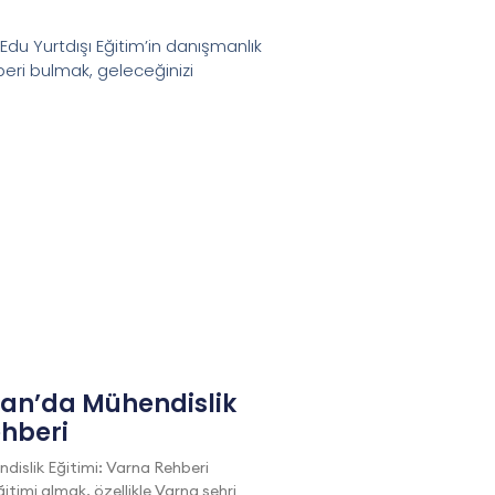
du Yurtdışı Eğitim’in danışmanlık
beri bulmak, geleceğinizi
tan’da Mühendislik
ehberi
dislik Eğitimi: Varna Rehberi
itimi almak, özellikle Varna şehri