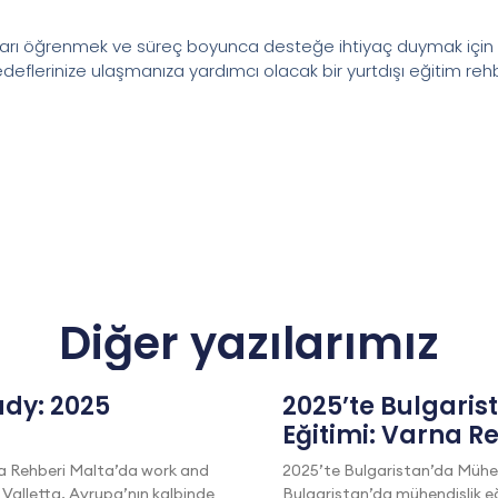
ayları öğrenmek ve süreç boyunca desteğe ihtiyaç duymak için E
Hedeflerinize ulaşmanıza yardımcı olacak bir yurtdışı eğitim reh
Diğer yazılarımız
dy: 2025
2025’te Bulgaris
Eğitimi: Varna R
a Rehberi Malta’da work and
2025’te Bulgaristan’da Mühen
 Valletta, Avrupa’nın kalbinde
Bulgaristan’da mühendislik eğ