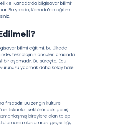
likle ‘Kanada’da bilgisayar bilimi’
nar. Bu yazıda, Kanada’nın eğitim
iniz.
Edilmeli?
gisayar bilimi eğitimi, bu ülkede
sinde, teknolojinin öncüleri arasında
li bir aşamadır. Bu süreçte, Edu
başvurunuzu yapmak daha kolay hale
fırsatıdır. Bu zengin kültürel
nın teknoloji sektöründeki geniş
a uzmanlaşmış bireylere olan talep
iplomanın uluslararası geçerliliği,