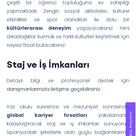
çeşitli bir öğrenci topluluğuna ev sahipliği
yapmaktadır. Zengin sosyal aktiviteler, kültürel
etkinlikler ve spor olanakları ile dolu bir
kültürlerarası deneyim
yaşayacaksınız. Yeni
arkadaşlıklar kurmak ve farklı kültürleri keşfetmek için
sayısız fırsat bulacaksınız.
Staj ve İş İmkanları
Detaylı bilgi ve profesyonel destek için
danışmanlarımızla iletişime geçebilirsiniz
.
Yaz okulu süresince ve mezuniyet sonrasında
Sizi Arayalım!
Sizi Arayalım!
global kariyer fırsatları
yakalamanızı
kolaylaştıracak staj ve iş imkanları sunuyoruz.
İspanya’daki şirketlerle olan güçlü bağlantılarımız