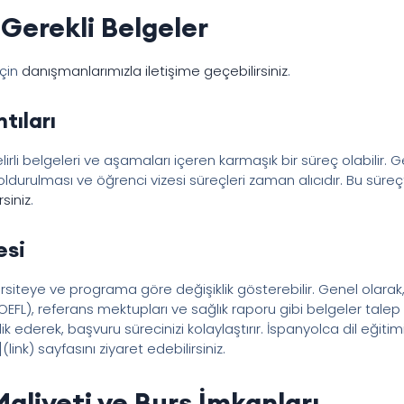
Gerekli Belgeler
için
danışmanlarımızla iletişime geçebilirsiniz
.
tıları
irli belgeleri ve aşamaları içeren karmaşık bir süreç olabilir. G
ldurulması ve öğrenci vizesi süreçleri zaman alıcıdır. Bu sür
rsiniz
.
esi
siteye ve programa göre değişiklik gösterebilir. Genel olarak, li
, TOEFL), referans mektupları ve sağlık raporu gibi belgeler talep 
ik ederek, başvuru sürecinizi kolaylaştırır. İspanyolca dil eği
](link) sayfasını ziyaret edebilirsiniz.
aliyeti ve Burs İmkanları