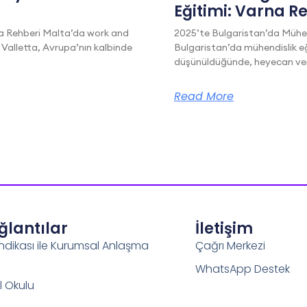
Eğitimi: Varna R
a Rehberi Malta’da work and
2025’te Bulgaristan’da Mühen
 Valletta, Avrupa’nın kalbinde
Bulgaristan’da mühendislik eğ
düşünüldüğünde, heyecan veric
Read More
ağlantılar
İletişim
ndikası ile Kurumsal Anlaşma
Çağrı Merkezi
WhatsApp Destek
l Okulu