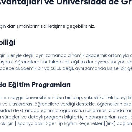
 Avantajları ve Universidad de 
için
danışmanlarımızla iletişime geçebilirsiniz
.
iliği
zenginlikleriyle değil, aynı zamanda dinamik akademik ortamıy
r yaşamı, öğrencilere unutulmaz bir eğitim deneyimi sunuyor. İsp
 sadece akademik bir yolculuk değil, aynı zamanda kişisel bir ge
a Eğitim Programları
en saygın üniversitelerinden biri olup, yüksek kaliteli tıp eğ
 ve uluslararası öğrencilere verdiği destekle, öğrencilerin ak
ersidad de Granada eğitim programları, uluslararası alanda t
u süreçleri ve detaylı program bilgileri için danışmanlarımızla
i
ak için [İspanya’daki Diğer Tıp Eğitim Seçenekleri](link) bağlant