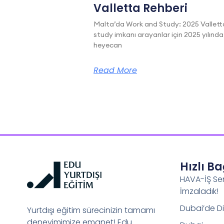
Valletta Rehberi
Malta’da Work and Study: 2025 Vallett
study imkanı arayanlar için 2025 yılında
heyecan
Read More
Hızlı B
HAVA-İŞ Se
İmzaladık!
Dubai’de Di
Yurtdışı eğitim sürecinizin tamamı
deneyimimize emanet! Edu