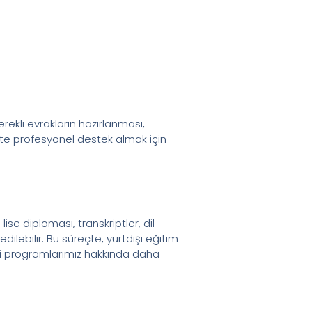
erekli evrakların hazırlanması,
eçte profesyonel destek almak için
se diploması, transkriptler, dil
edilebilir. Bu süreçte, yurtdışı eğitim
timi programlarımız hakkında daha