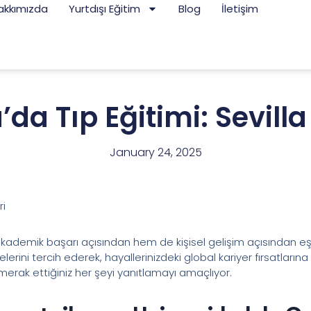
akkımızda
Yurtdışı Eğitim
Blog
İletişim
da Tıp Eğitimi: Sevill
January 24, 2025
ri
demik başarı açısından hem de kişisel gelişim açısından eşsiz b
telerini tercih ederek, hayallerinizdeki global kariyer fırsatların
 merak ettiğiniz her şeyi yanıtlamayı amaçlıyor.