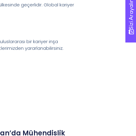
Sizi Arayalım!
Sizi Arayalım!
kesinde geçerlidir. Global kariyer
uluslararası bir kariyer inşa
erimizden yararlanabilirsiniz.
tan’da Mühendislik