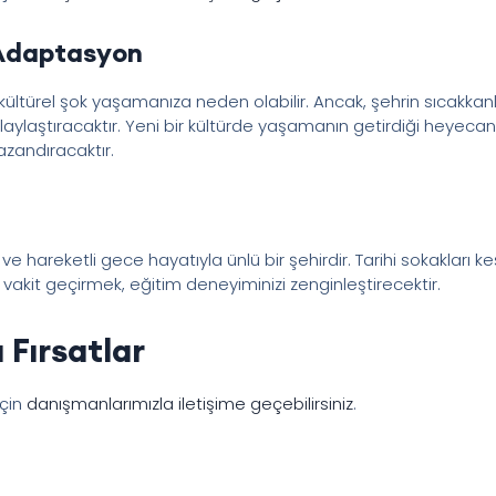
e Adaptasyon
a kültürel şok yaşamanıza neden olabilir. Ancak, şehrin sıcakkanl
laylaştıracaktır. Yeni bir kültürde yaşamanın getirdiği heyec
azandıracaktır.
ı ve hareketli gece hayatıyla ünlü bir şehirdir. Tarihi sokakları
 vakit geçirmek, eğitim deneyiminizi zenginleştirecektir.
 Fırsatlar
için
danışmanlarımızla iletişime geçebilirsiniz
.