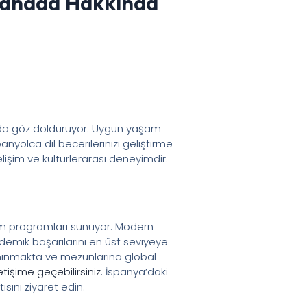
Granada Hakkında
la da göz dolduruyor. Uygun yaşam
anyolca dil becerilerinizi geliştirme
lişim ve kültürlerarası deneyimdir.
itim programları sunuyor. Modern
ademik başarılarını en üst seviyeye
anınmakta ve mezunlarına global
letişime geçebilirsiniz
. İspanya’daki
ısını ziyaret edin.