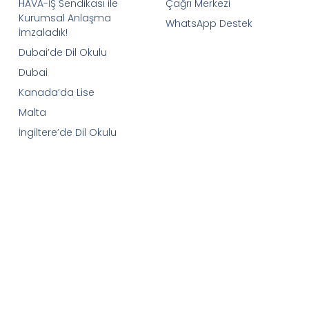
HAVA-İŞ Sendikası ile
Çağrı Merkezi
Kurumsal Anlaşma
WhatsApp Destek
İmzaladık!
Dubai’de Dil Okulu
Dubai
Kanada’da Lise
Malta
İngiltere’de Dil Okulu