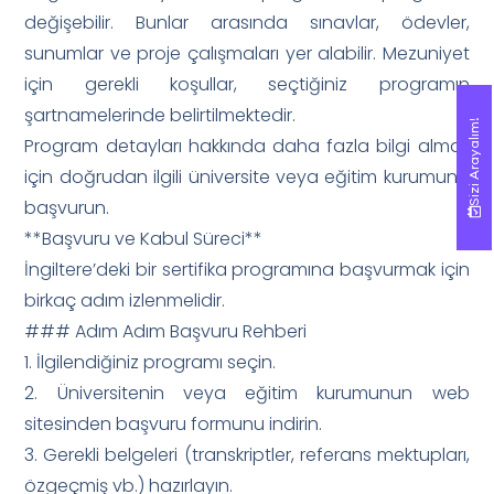
değişebilir. Bunlar arasında sınavlar, ödevler,
sunumlar ve proje çalışmaları yer alabilir. Mezuniyet
için gerekli koşullar, seçtiğiniz programın
şartnamelerinde belirtilmektedir.
Sizi Arayalım!
Sizi Arayalım!
Program detayları hakkında daha fazla bilgi almak
için doğrudan ilgili üniversite veya eğitim kurumuna
başvurun.
**Başvuru ve Kabul Süreci**
İngiltere’deki bir sertifika programına başvurmak için
birkaç adım izlenmelidir.
### Adım Adım Başvuru Rehberi
1. İlgilendiğiniz programı seçin.
2. Üniversitenin veya eğitim kurumunun web
sitesinden başvuru formunu indirin.
3. Gerekli belgeleri (transkriptler, referans mektupları,
özgeçmiş vb.) hazırlayın.