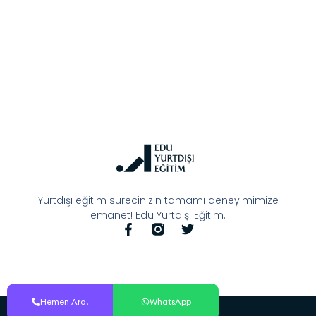
Yurtdışı eğitim sürecinizin tamamı deneyimimize
emanet! Edu Yurtdışı Eğitim.
Hemen Ara!
Hemen Ara!
WhatsApp
WhatsApp
© All Rights Reserved.