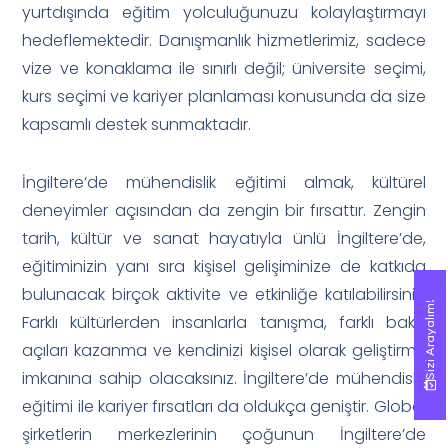
yurtdışında eğitim yolculuğunuzu kolaylaştırmayı
hedeflemektedir. Danışmanlık hizmetlerimiz, sadece
vize ve konaklama ile sınırlı değil; üniversite seçimi,
kurs seçimi ve kariyer planlaması konusunda da size
kapsamlı destek sunmaktadır.
İngiltere’de mühendislik eğitimi almak, kültürel
deneyimler açısından da zengin bir fırsattır. Zengin
tarih, kültür ve sanat hayatıyla ünlü İngiltere’de,
eğitiminizin yanı sıra kişisel gelişiminize de katkıda
bulunacak birçok aktivite ve etkinliğe katılabilirsiniz.
Sizi Arayalım!
Sizi Arayalım!
Farklı kültürlerden insanlarla tanışma, farklı bakış
açıları kazanma ve kendinizi kişisel olarak geliştirme
imkanına sahip olacaksınız. İngiltere’de mühendislik
eğitimi ile kariyer fırsatları da oldukça geniştir. Global
şirketlerin merkezlerinin çoğunun İngiltere’de