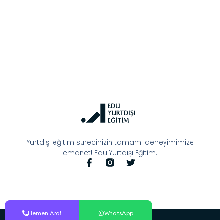
Yurtdışı eğitim sürecinizin tamamı deneyimimize
emanet! Edu Yurtdışı Eğitim.
Hemen Ara!
Hemen Ara!
WhatsApp
WhatsApp
© All Rights Reserved.