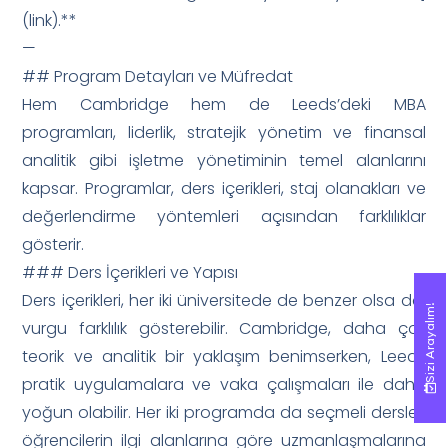
(link).**
—
## Program Detayları ve Müfredat
Hem Cambridge hem de Leeds’deki MBA
programları, liderlik, stratejik yönetim ve finansal
analitik gibi işletme yönetiminin temel alanlarını
kapsar. Programlar, ders içerikleri, staj olanakları ve
değerlendirme yöntemleri açısından farklılıklar
gösterir.
### Ders İçerikleri ve Yapısı
Ders içerikleri, her iki üniversitede de benzer olsa da,
Sizi Arayalım!
Sizi Arayalım!
vurgu farklılık gösterebilir. Cambridge, daha çok
teorik ve analitik bir yaklaşım benimserken, Leeds
pratik uygulamalara ve vaka çalışmaları ile daha
yoğun olabilir. Her iki programda da seçmeli dersler,
öğrencilerin ilgi alanlarına göre uzmanlaşmalarına