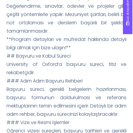
Sizi Arayalım!
Sizi Arayalım!
Değerlendirme, sınavlar, ödevler ve projeler gibi
çeşitli yöntemlerle yapılır. Mezuniyet şartları, belirli bir
not ortalaması ve derslerin başarılı bir şekilde
tamamlanmasıdır.
**Program detayları ve müfredat hakkında detaylı
bilgi almak için bize ulaşın!**
## Başvuru ve Kabul Süreci
University of Oxford’a başvuru süreci, titiz ve
rekabetçidir.
### Adım Adım Başvuru Rehberi
Başvuru süreci, gerekli belgelerin hazırlanması,
başvuru formunun doldurulması ve referans
mektuplarının temin edilmesini içerir. Detaylı bir adım
adım rehber, başvuru sürecinizi kolaylaştıracaktır.
### Vize ve Resmi İşlemler
Öğrenci vizesi süreçleri, başvuru tarihleri ve gerekli