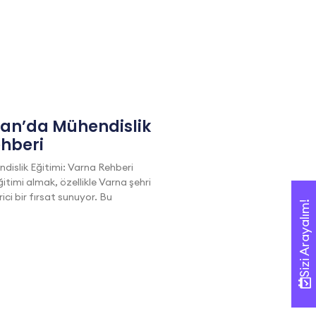
tan’da Mühendislik
ehberi
dislik Eğitimi: Varna Rehberi
itimi almak, özellikle Varna şehri
i bir fırsat sunuyor. Bu
Sizi Arayalım!
Sizi Arayalım!