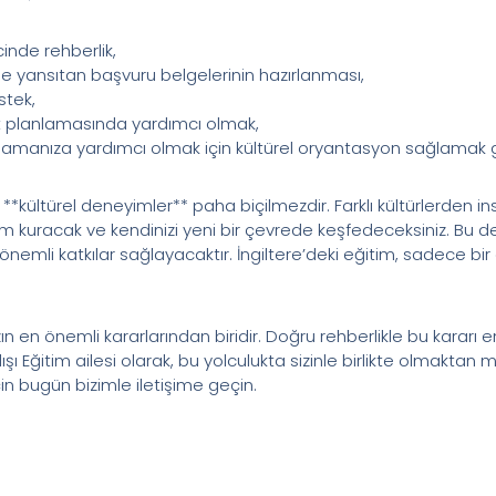
inde rehberlik,
lde yansıtan başvuru belgelerinin hazırlanması,
stek,
t planlamasında yardımcı olmak,
ğlamanıza yardımcı olmak için kültürel oryantasyon sağlamak g
 **kültürel deneyimler** paha biçilmezdir. Farklı kültürlerden i
m kuracak ve kendinizi yeni bir çevrede keşfedeceksiniz. Bu den
* önemli katkılar sağlayacaktır. İngiltere’deki eğitim, sadece b
 en önemli kararlarından biridir. Doğru rehberlikle bu kararı en 
ışı Eğitim ailesi olarak, bu yolculukta sizinle birlikte olmaktan m
n bugün bizimle iletişime geçin.