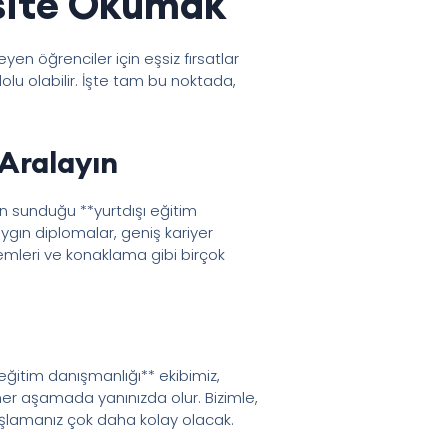
rsite Okumak
teyen öğrenciler için eşsiz fırsatlar
lu olabilir. İşte tam bu noktada,
 Aralayın
in sunduğu **yurtdışı eğitim
ygın diplomalar, geniş kariyer
şlemleri ve konaklama gibi birçok
eğitim danışmanlığı** ekibimiz,
er aşamada yanınızda olur. Bizimle,
başlamanız çok daha kolay olacak.