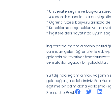
* Üniversite seçimi ve başvuru sürec
* Akademik başarılarınızı en iyi şeki
* Öğrenci vizesi başvurularınızda de
* Konaklama seçenekleri ve maliye
* İngiltere’deki hayatınıza uyum sa
İngiltere’de eğitim almanın getirdiği
yanından gelen öğrencilerle etkileşi
gelecekteki **kariyer fırsatlarınıza*
yeni ufuklar açacak bir yolculuktur.
Yurtdışında eğitim almak, yaşamınızın
geleceği inşa edebilirsiniz. Edu Yurtd
eğitime bir adım daha yaklaşmak içi
Share the Post: