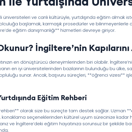
im ile Yurtdışında Ünive
jli üniversiteleri ve canlı kültürüyle, yurtdışında eğitim almak is
olculuğa başlamak, karmaşık prosedürler ve bilinmeyenlerle do
ere’de eğitim danışmanlığı** hizmetleri devreye giriyor.
Okunur? İngiltere’nin Kapılarını
ınızın en dönüştürücü deneyimlerinden biri olabilir. İngiltere’n
nın en iyi üniversitelerinden bazılarının bulunduğu bu ülke, sa
i topluluğu sunar. Ancak, başvuru süreçleri, **öğrenci vizesi** i
 Yurtdışında Eğitim Rehberi
im rehberi** olarak size bu süreçte tam destek sağlar. Uzman **
, konaklama seçeneklerinden kültürel uyum sürecinize kadar h
anız ve İngiltere’deki eğitim hayatınıza sorunsuz bir şekilde 
nda;