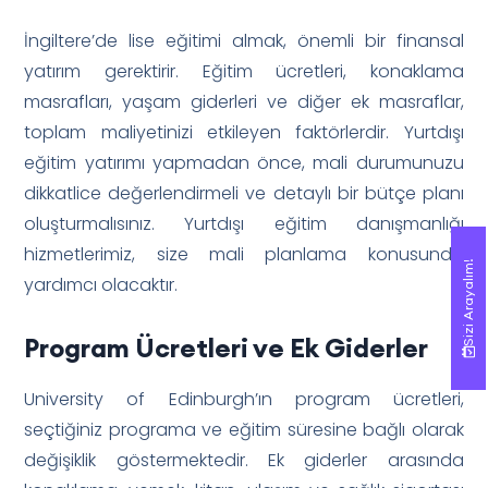
İngiltere’de lise eğitimi almak, önemli bir finansal
yatırım gerektirir. Eğitim ücretleri, konaklama
masrafları, yaşam giderleri ve diğer ek masraflar,
toplam maliyetinizi etkileyen faktörlerdir. Yurtdışı
eğitim yatırımı yapmadan önce, mali durumunuzu
dikkatlice değerlendirmeli ve detaylı bir bütçe planı
oluşturmalısınız. Yurtdışı eğitim danışmanlığı
hizmetlerimiz, size mali planlama konusunda
Sizi Arayalım!
Sizi Arayalım!
yardımcı olacaktır.
Program Ücretleri ve Ek Giderler
University of Edinburgh’ın program ücretleri,
seçtiğiniz programa ve eğitim süresine bağlı olarak
değişiklik göstermektedir. Ek giderler arasında