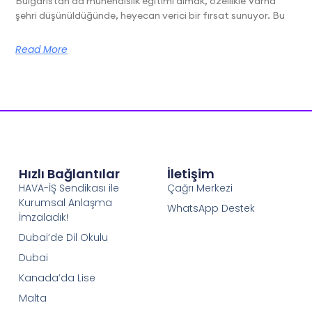
Bulgaristan’da mühendislik eğitimi almak, özellikle Varna
şehri düşünüldüğünde, heyecan verici bir fırsat sunuyor. Bu
Read More
Hızlı Bağlantılar
İletişim
HAVA-İŞ Sendikası ile
Çağrı Merkezi
Kurumsal Anlaşma
WhatsApp Destek
İmzaladık!
Dubai’de Dil Okulu
Dubai
Kanada’da Lise
Malta