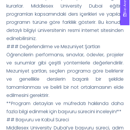
Sizi Arayalım!
Sizi Arayalım!
kurarlar. Middlesex University Dubai eğitim
programları kapsamındaki ders içerikleri ve yapıları,
programın türüne göre farklılık gösterir. Bu konuda
detaylı bilgiyi üniversitenin resmi internet sitesinden
edinebilirsiniz.
### Değerlendirme ve Mezuniyet Şartları
Öğrencilerin performansı, sınavlar, ödevler, projeler
ve sunumlar gibi çeşitli yöntemlerle değerlendirilir.
Mezuniyet şartları, seçilen programa göre belirlenir
ve genellikle derslerin başarılı bir şekilde
tamamlanması ve belirli bir not ortalamasının elde
edilmesini gerektirir.
**Program detayları ve müfredatı hakkında daha
fazla bilgi edinmek için başvuru sürecini inceleyin!**
## Başvuru ve Kabul Süreci
Middlesex University Dubai’ye başvuru süreci, adım