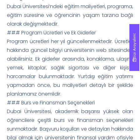
Dubai Üniversitesi’ndeki eğitim maliyetleri, programa,
eğitim süresine ve öğrencinin yaşam tarzına bağlı
olarak değişmektedir.
### Program Ücretleri ve Ek Giderler
Sizi Arayalım!
Sizi Arayalım!
Program ücretleri her yıl güncellenmektedir. Ücretler
hakkında güncel bilgiyi üniversitenin web sitesinden
alabilirsiniz. Ek giderler arasında, konaklama, ulaşım,
yemek, kitaplar, sağlık sigortası ve diğer kişisel
harcamalar bulunmaktadır. Yurtdışı eğitim yatırımı
yapmadan önce, bu maliyetleri detaylı bir şekilde
planlamanız önemlidir.
### Burs ve Finansman Seçenekleri
Dubai Üniversitesi, akademik başarısı yüksek olan
öğrencilere çeşitli burs ve finansman seçenekleri
sunmaktadır. Başvuru koşulları ve detayları hakkında
bilgi almak için üniversitenin finansal yardım ofisiyle