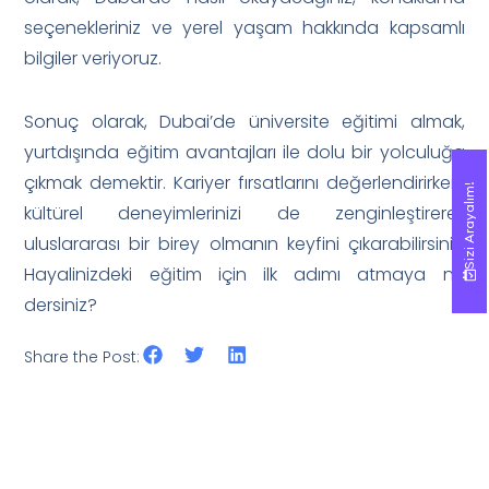
seçenekleriniz ve yerel yaşam hakkında kapsamlı
bilgiler veriyoruz.
Sonuç olarak, Dubai’de üniversite eğitimi almak,
yurtdışında eğitim avantajları ile dolu bir yolculuğa
çıkmak demektir. Kariyer fırsatlarını değerlendirirken,
Sizi Arayalım!
Sizi Arayalım!
kültürel deneyimlerinizi de zenginleştirerek
uluslararası bir birey olmanın keyfini çıkarabilirsiniz.
Hayalinizdeki eğitim için ilk adımı atmaya ne
dersiniz?
Share the Post: