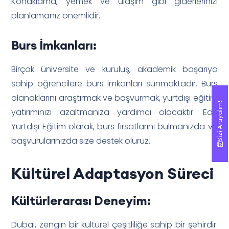
Konaklama, yemek ve ulaşım gibi giderlerinizi
planlamanız önemlidir.
Burs İmkanları:
Birçok üniversite ve kuruluş, akademik başarıya
sahip öğrencilere burs imkanları sunmaktadır. Burs
olanaklarını araştırmak ve başvurmak, yurtdışı eğitim
Sizi Arayalım!
Sizi Arayalım!
yatırımınızı azaltmanıza yardımcı olacaktır. Edu
Yurtdışı Eğitim olarak, burs fırsatlarını bulmanızda ve
başvurularınızda size destek oluruz.
Kültürel Adaptasyon Süreci
Kültürlerarası Deneyim:
Dubai, zengin bir kültürel çeşitliliğe sahip bir şehirdir.