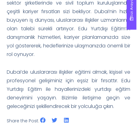
Sizi Arayalım!
Sizi Arayalım!
sektör şirketlerinde ve sivil toplum kuruluşlarında
çeşitli kariyer fırsatları sizi bekliyor. Dubai’nin hızla
büyüyen iş dünyası, uluslararası ilişkiler uzmanlarına
olan talebi sürekli artırıyor. Edu Yurtdışı Eğitim’in
danışmanlık hizmetleri, kariyer planlamanızda size
yol göstererek, hedeflerinize ulaşmanızda önemli bir
rol oynuyor.
Dubai’de uluslararası ilişkiler eğitimi almak, kişisel ve
profesyonel gelişiminiz için eşsiz bir fırsattır. Edu
Yurtdışı Eğitim ile hayallerinizdeki yurtdışı eğitim
deneyimini yaşayın. Bizimle iletişime geçin ve
geleceğinizi şekillendirecek bir yolculuğa çıkın.
Share the Post: