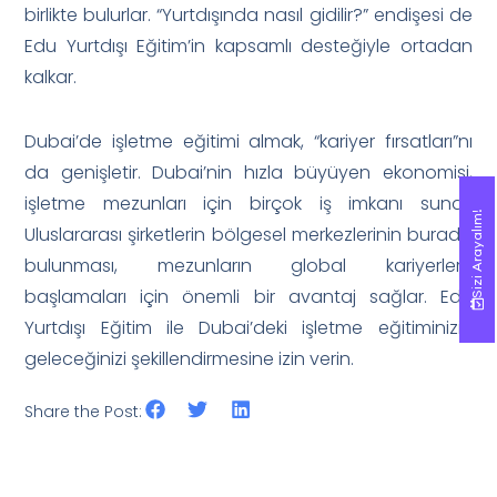
birlikte bulurlar. “Yurtdışında nasıl gidilir?” endişesi de
Edu Yurtdışı Eğitim’in kapsamlı desteğiyle ortadan
kalkar.
Dubai’de işletme eğitimi almak, “kariyer fırsatları”nı
da genişletir. Dubai’nin hızla büyüyen ekonomisi,
işletme mezunları için birçok iş imkanı sunar.
Sizi Arayalım!
Sizi Arayalım!
Uluslararası şirketlerin bölgesel merkezlerinin burada
bulunması, mezunların global kariyerlere
başlamaları için önemli bir avantaj sağlar. Edu
Yurtdışı Eğitim ile Dubai’deki işletme eğitiminizin
geleceğinizi şekillendirmesine izin verin.
Share the Post: