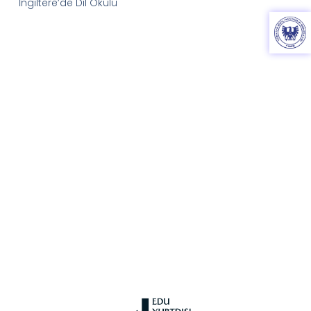
İngiltere’de Dil Okulu