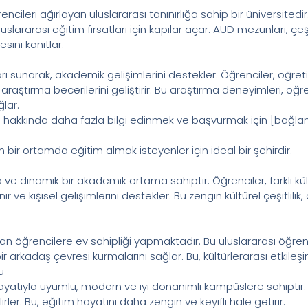
cileri ağırlayan uluslararası tanınırlığa sahip bir üniversitedi
ararası eğitim fırsatları için kapılar açar. AUD mezunları, çeşit
sini kanıtlar.
ı sunarak, akademik gelişimlerini destekler. Öğrenciler, öğretim
araştırma becerilerini geliştirir. Bu araştırma deneyimleri, öğren
ğlar.
mı hakkında daha fazla bilgi edinmek ve başvurmak için [bağlant
bir ortamda eğitim almak isteyenler için ideal bir şehirdir.
 ve dinamik bir akademik ortama sahiptir. Öğrenciler, farklı kül
 ve kişisel gelişimlerini destekler. Bu zengin kültürel çeşitlilik,
an öğrencilere ev sahipliği yapmaktadır. Bu uluslararası öğren
 arkadaş çevresi kurmalarını sağlar. Bu, kültürlerarası etkileşim 
u
ayatıyla uyumlu, modern ve iyi donanımlı kampüslere sahiptir. Ö
lirler. Bu, eğitim hayatını daha zengin ve keyifli hale getirir.