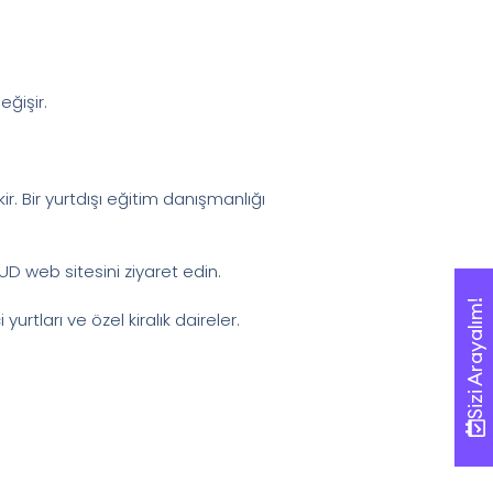
ğişir.
kir. Bir yurtdışı eğitim danışmanlığı
UD web sitesini ziyaret edin.
Sizi Arayalım!
Sizi Arayalım!
tları ve özel kiralık daireler.