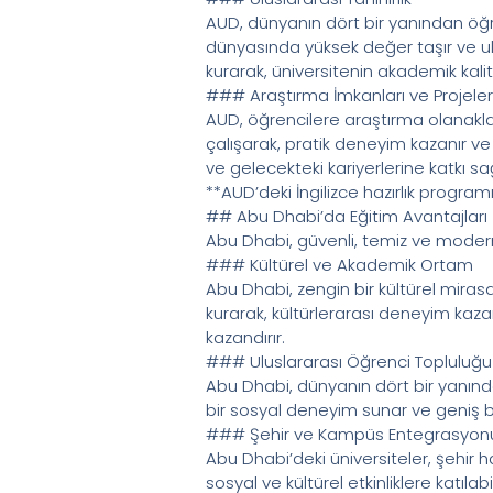
AUD, dünyanın dört bir yanından öğren
dünyasında yüksek değer taşır ve ulusl
kurarak, üniversitenin akademik kalite
### Araştırma İmkanları ve Projeler
AUD, öğrencilere araştırma olanaklar
çalışarak, pratik deneyim kazanır ve 
ve gelecekteki kariyerlerine katkı sa
**AUD’deki İngilizce hazırlık progra
## Abu Dhabi’da Eğitim Avantajları
Abu Dhabi, güvenli, temiz ve modern 
### Kültürel ve Akademik Ortam
Abu Dhabi, zengin bir kültürel mirasa
kurarak, kültürlerarası deneyim kazanır
kazandırır.
### Uluslararası Öğrenci Topluluğu
Abu Dhabi, dünyanın dört bir yanınd
bir sosyal deneyim sunar ve geniş bir
### Şehir ve Kampüs Entegrasyon
Abu Dhabi’deki üniversiteler, şehir h
sosyal ve kültürel etkinliklere katılabi