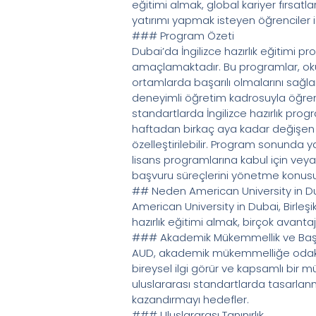
eğitimi almak, global kariyer fırsatl
yatırımı yapmak isteyen öğrenciler iç
### Program Özeti
Dubai’da İngilizce hazırlık eğitimi pr
amaçlamaktadır. Bu programlar, oku
ortamlarda başarılı olmalarını sağlar
deneyimli öğretim kadrosuyla öğrenc
standartlarda İngilizce hazırlık progr
haftadan birkaç aya kadar değişen s
özelleştirilebilir. Program sonunda ya
lisans programlarına kabul için veya
başvuru süreçlerini yönetme konusu
## Neden American University in D
American University in Dubai, Birleşik 
hazırlık eğitimi almak, birçok avant
### Akademik Mükemmellik ve Başa
AUD, akademik mükemmelliğe odaklanan
bireysel ilgi görür ve kapsamlı bir 
uluslararası standartlarda tasarlanm
kazandırmayı hedefler.
### Uluslararası Tanınırlık