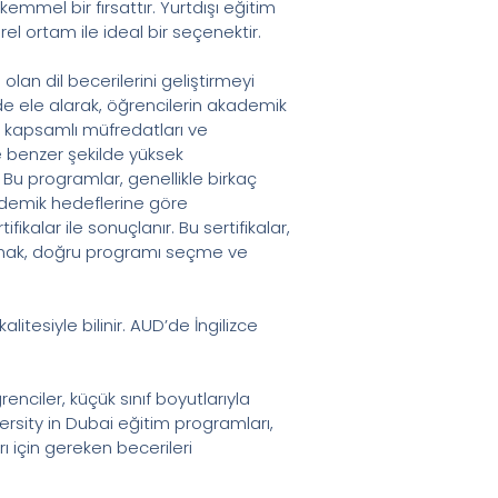
emmel bir fırsattır. Yurtdışı eğitim
el ortam ile ideal bir seçenektir.
olan dil becerilerini geliştirmeyi
e ele alarak, öğrencilerin akademik
r, kapsamlı müfredatları ve
e benzer şekilde yüksek
. Bu programlar, genellikle birkaç
ademik hedeflerine göre
ikalar ile sonuçlanır. Bu sertifikalar,
ı almak, doğru programı seçme ve
alitesiyle bilinir. AUD’de İngilizce
nciler, küçük sınıf boyutlarıyla
ersity in Dubai eğitim programları,
ı için gereken becerileri