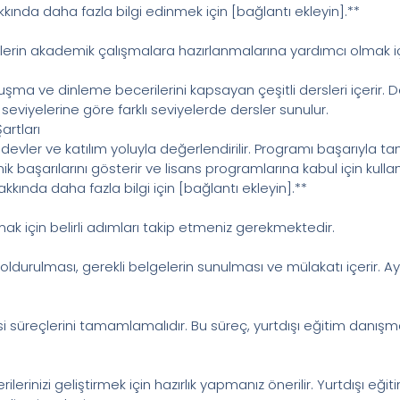
kkında daha fazla bilgi edinmek için [bağlantı ekleyin].**
ncilerin akademik çalışmalara hazırlanmalarına yardımcı olmak iç
ma ve dinleme becerilerini kapsayan çeşitli dersleri içerir. De
n seviyelerine göre farklı seviyelerde dersler sunulur.
rtları
ödevler ve katılım yoluyla değerlendirilir. Programı başarıyla
mik başarılarını gösterir ve lisans programlarına kabul için kullanı
kında daha fazla bilgi için [bağlantı ekleyin].**
mak için belirli adımları takip etmeniz gerekmektedir.
rulması, gerekli belgelerin sunulması ve mülakatı içerir. Ayrıntı
si süreçlerini tamamlamalıdır. Bu süreç, yurtdışı eğitim danışman
rilerinizi geliştirmek için hazırlık yapmanız önerilir. Yurtdışı 