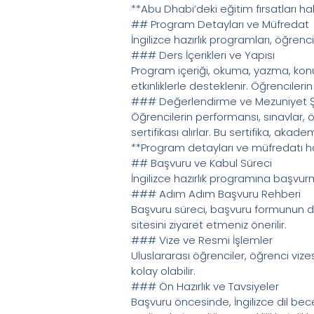
**Abu Dhabi’deki eğitim fırsatları ha
## Program Detayları ve Müfredat
İngilizce hazırlık programları, öğre
### Ders İçerikleri ve Yapısı
Program içeriği, okuma, yazma, konuş
etkinliklerle desteklenir. Öğrencileri
### Değerlendirme ve Mezuniyet Şa
Öğrencilerin performansı, sınavlar, 
sertifikası alırlar. Bu sertifika, akade
**Program detayları ve müfredatı hak
## Başvuru ve Kabul Süreci
İngilizce hazırlık programına başvur
### Adım Adım Başvuru Rehberi
Başvuru süreci, başvuru formunun doldu
sitesini ziyaret etmeniz önerilir.
### Vize ve Resmi İşlemler
Uluslararası öğrenciler, öğrenci vize
kolay olabilir.
### Ön Hazırlık ve Tavsiyeler
Başvuru öncesinde, İngilizce dil bece