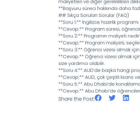
maliyetleri ve diğer gereklilikleri dikk
**Başvuru süreci hakkında daha fazla 
## Sıkça Sorulan Sorular (FAQ)
**Soru 1:** İngilizce hazırlık program
**Cevap:** Program süresi, öğrencini
**Soru 2:** Programın maliyeti nedir
**Cevap:** Program maliyeti, seçile
**Soru 3:** Öğrenci vizesi almak iç
**Cevap:** Öğrenci vizesi almak için il
size yardımcı olabilir.
**Soru 4:** AUD’de başka hangi pr
**Cevap:** AUD, çok çeşitli lisans v
**Soru 5:** Abu Dhabi’de konaklama
**Cevap:** Abu Dhabi’de öğrenciler i
Share the Post: