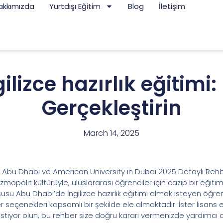
akkımızda
Yurtdışı Eğitim
Blog
İletişim
lizce hazırlık eğitimi:
Gerçekleştirin
March 14, 2025
mi: Abu Dhabi ve American University in Dubai 2025 Detaylı Reh
mopolit kültürüyle, uluslararası öğrenciler için cazip bir eğiti
su Abu Dhabi’de İngilizce hazırlık eğitimi almak isteyen öğrenc
eçenekleri kapsamlı bir şekilde ele almaktadır. İster lisans eğ
ek istiyor olun, bu rehber size doğru kararı vermenizde yardımcı ol