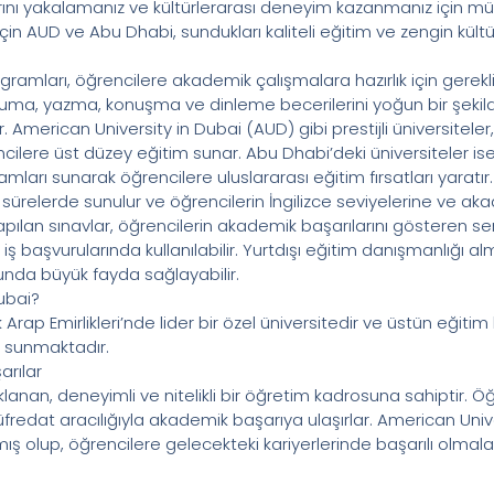
arını yakalamanız ve kültürlerarası deneyim kazanmanız için mük
in AUD ve Abu Dhabi, sundukları kaliteli eğitim ve zengin kültür
ogramları, öğrencilere akademik çalışmalara hazırlık için gerekli 
ma, yazma, konuşma ve dinleme becerilerini yoğun bir şekild
. American University in Dubai (AUD) gibi prestijli üniversitele
ilere üst düzey eğitim sunar. Abu Dhabi’deki üniversiteler is
amları sunarak öğrencilere uluslararası eğitim fırsatları yaratır
ürelerde sunulur ve öğrencilerin İngilizce seviyelerine ve ak
pılan sınavlar, öğrencilerin akademik başarılarını gösteren sertif
 iş başvurularında kullanılabilir. Yurtdışı eğitim danışmanlığ
nda büyük fayda sağlayabilir.
ubai?
Arap Emirlikleri’nde lider bir özel üniversitedir ve üstün eğitim k
aj sunmaktadır.
rılar
, deneyimli ve nitelikli bir öğretim kadrosuna sahiptir. Öğre
müfredat aracılığıyla akademik başarıya ulaşırlar. American Univ
ış olup, öğrencilere gelecekteki kariyerlerinde başarılı olmalar