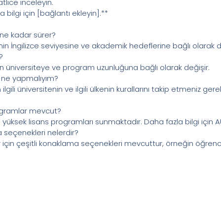
atlice inceleyin.
bilgi için [bağlantı ekleyin].**
ı ne kadar sürer?
n İngilizce seviyesine ve akademik hedeflerine bağlı olarak de
?
n üniversiteye ve program uzunluğuna bağlı olarak değişir.
in ne yapmalıyım?
gili üniversitenin ve ilgili ülkenin kurallarını takip etmeniz gere
ogramlar mevcut?
e yüksek lisans programları sunmaktadır. Daha fazla bilgi için A
 seçenekleri nelerdir?
çin çeşitli konaklama seçenekleri mevcuttur, örneğin öğrenci yur