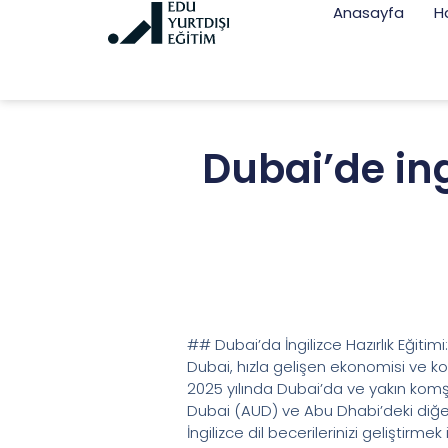
Anasayfa
H
Dubai’de ingi
## Dubai’da İngilizce Hazırlık Eğiti
Dubai, hızla gelişen ekonomisi ve koz
2025 yılında Dubai’da ve yakın komşu
Dubai (AUD) ve Abu Dhabi’deki diğer s
İngilizce dil becerilerinizi geliştirm