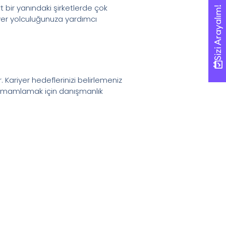
 bir yanındaki şirketlerde çok
Sizi Arayalım!
Sizi Arayalım!
riyer yolculuğunuza yardımcı
 Kariyer hedeflerinizi belirlemeniz
tamamlamak için danışmanlık