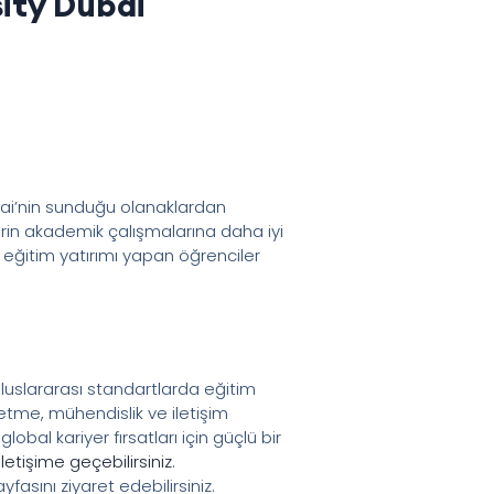
ity Dubai
bai’nin sunduğu olanaklardan
rin akademik çalışmalarına daha iyi
ı eğitim yatırımı yapan öğrenciler
, uluslararası standartlarda eğitim
letme, mühendislik ve iletişim
bal kariyer fırsatları için güçlü bir
iletişime geçebilirsiniz
.
fasını ziyaret edebilirsiniz.