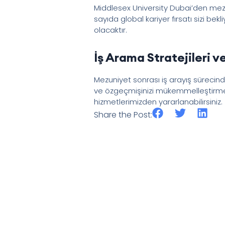
Middlesex University Dubai’den mezun
sayıda global kariyer fırsatı sizi be
olacaktır.
İş Arama Stratejileri 
Mezuniyet sonrası iş arayış sürecinde
ve özgeçmişinizi mükemmelleştirmen
hizmetlerimizden yararlanabilirsiniz.
Share the Post: