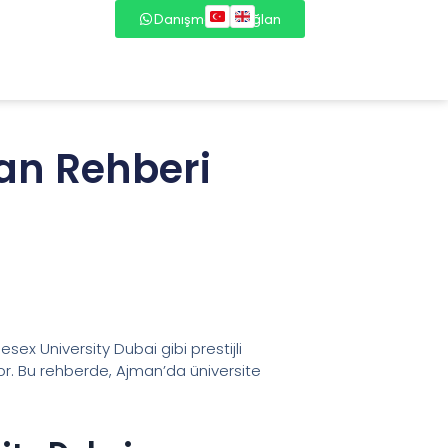
Danışmana Bağlan
man Rehberi
sex University Dubai gibi prestijli
iyor. Bu rehberde, Ajman’da üniversite