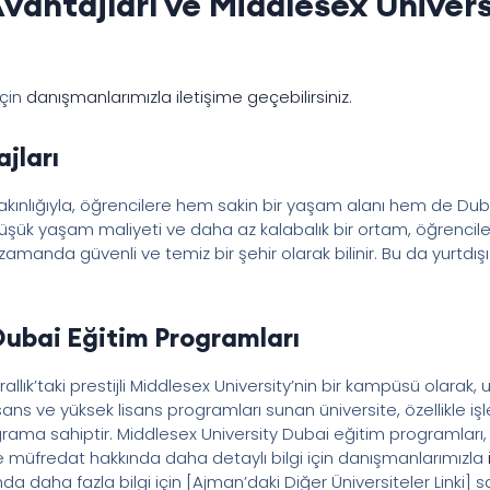
vantajları ve Middlesex Univers
için
danışmanlarımızla iletişime geçebilirsiniz
.
jları
yakınlığıyla, öğrencilere hem sakin bir yaşam alanı hem de Du
şük yaşam maliyeti ve daha az kalabalık bir ortam, öğrencile
amanda güvenli ve temiz bir şehir olarak bilinir. Bu da yurtdış
Dubai Eğitim Programları
rallık’taki prestijli Middlesex University’nin bir kampüsü olarak
ans ve yüksek lisans programları sunan üniversite, özellikle iş
ma sahiptir. Middlesex University Dubai eğitim programları, glo
ve müfredat hakkında daha detaylı bilgi için danışmanlarımızla
a daha fazla bilgi için [Ajman’daki Diğer Üniversiteler Linki] say