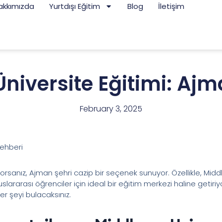
akkımızda
Yurtdışı Eğitim
Blog
İletişim
niversite Eğitimi: Aj
February 3, 2025
Rehberi
sanız, Ajman şehri cazip bir seçenek sunuyor. Özellikle, Middle
uslararası öğrenciler için ideal bir eğitim merkezi haline getir
r şeyi bulacaksınız.