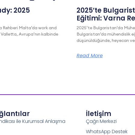
dy: 2025
2025’te Bulgaris
Eğitimi: Varna R
a Rehberi Malta’da work and
2025’te Bulgaristan’da Mühen
 Valletta, Avrupa’nın kalbinde
Bulgaristan’da mühendislik eğ
düşünüldüğünde, heyecan veric
Read More
ağlantılar
İletişim
ndikası ile Kurumsal Anlaşma
Çağrı Merkezi
WhatsApp Destek