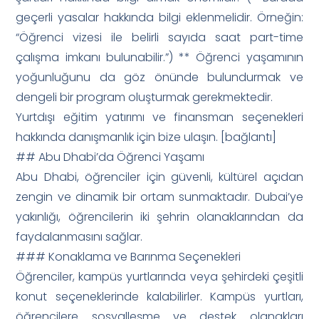
geçerli yasalar hakkında bilgi eklenmelidir. Örneğin:
“Öğrenci vizesi ile belirli sayıda saat part-time
çalışma imkanı bulunabilir.”) ** Öğrenci yaşamının
yoğunluğunu da göz önünde bulundurmak ve
dengeli bir program oluşturmak gerekmektedir.
Yurtdışı eğitim yatırımı ve finansman seçenekleri
hakkında danışmanlık için bize ulaşın. [bağlantı]
## Abu Dhabi’da Öğrenci Yaşamı
Abu Dhabi, öğrenciler için güvenli, kültürel açıdan
zengin ve dinamik bir ortam sunmaktadır. Dubai’ye
yakınlığı, öğrencilerin iki şehrin olanaklarından da
faydalanmasını sağlar.
### Konaklama ve Barınma Seçenekleri
Öğrenciler, kampüs yurtlarında veya şehirdeki çeşitli
konut seçeneklerinde kalabilirler. Kampüs yurtları,
öğrencilere sosyalleşme ve destek olanakları