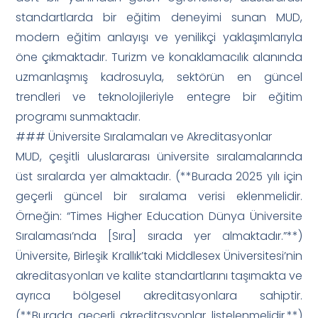
standartlarda bir eğitim deneyimi sunan MUD,
modern eğitim anlayışı ve yenilikçi yaklaşımlarıyla
öne çıkmaktadır. Turizm ve konaklamacılık alanında
uzmanlaşmış kadrosuyla, sektörün en güncel
trendleri ve teknolojileriyle entegre bir eğitim
programı sunmaktadır.
### Üniversite Sıralamaları ve Akreditasyonlar
MUD, çeşitli uluslararası üniversite sıralamalarında
üst sıralarda yer almaktadır. (**Burada 2025 yılı için
geçerli güncel bir sıralama verisi eklenmelidir.
Örneğin: “Times Higher Education Dünya Üniversite
Sıralaması’nda [Sıra] sırada yer almaktadır.”**)
Üniversite, Birleşik Krallık’taki Middlesex Üniversitesi’nin
akreditasyonları ve kalite standartlarını taşımakta ve
ayrıca bölgesel akreditasyonlara sahiptir.
(**Burada geçerli akreditasyonlar listelenmelidir.**)