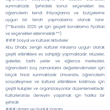
sunmaktadır. Şehirdeki konut seçenekleri ise,
öğrencilerin kendi ihtiyaçlarına ve bütçelerine
uygun bir tercih yapmalarına olanak tanır.
(**Burada 2025 yılı için geçerli konaklama fiyatları
ve seçenekleri eklenmelidir.**)
### Sosyal ve Kültürel Aktiviteler
Abu Dhabi, zengin kültürel mirasına uygun olarak
çeşitli etkinliklere ev sahipliği yapmaktadır. Müzeler,
galeriler, tarihi yerler ve eğlence merkezleri,
öğrencilerin boş zamanlarını değerlendirmeleri için
birçok fırsat sunmaktadır. Üniversite, öğrencilerin
sosyalleşmesi ve kültürel etkinliklere katılması için
çeşitli kulüpler ve organizasyonlar düzenlemektedir.
Kültürlerarası deneyim yaşamak için harika bir
şehirdir.
### Ulaşım ve Günlük Yaşam