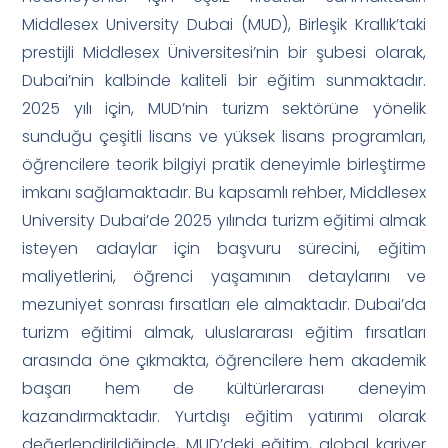
Middlesex University Dubai (MUD), Birleşik Krallık’taki
prestijli Middlesex Üniversitesi’nin bir şubesi olarak,
Dubai’nin kalbinde kaliteli bir eğitim sunmaktadır.
2025 yılı için, MUD’nin turizm sektörüne yönelik
sunduğu çeşitli lisans ve yüksek lisans programları,
öğrencilere teorik bilgiyi pratik deneyimle birleştirme
imkanı sağlamaktadır. Bu kapsamlı rehber, Middlesex
University Dubai’de 2025 yılında turizm eğitimi almak
isteyen adaylar için başvuru sürecini, eğitim
maliyetlerini, öğrenci yaşamının detaylarını ve
mezuniyet sonrası fırsatları ele almaktadır. Dubai’da
turizm eğitimi almak, uluslararası eğitim fırsatları
arasında öne çıkmakta, öğrencilere hem akademik
başarı hem de kültürlerarası deneyim
kazandırmaktadır. Yurtdışı eğitim yatırımı olarak
değerlendirildiğinde, MUD’deki eğitim, global kariyer