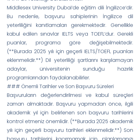
Middlesex University Dubai’de eğitim dili İngilizce’dir.
Bu nedenle, başvuru sahiplerinin İngilizce dil
yeterliliğini kanıtlamaları gerekmektedir. Genellikle
kabul edilen sınavlar IELTS veya TOEFL’dur. Gerekli
puanlar, programa göre değişebilmektedir.
(**Burada 2025 yılı için geçerli IELTS/TOEFL puanları
eklenmelidir.**) Dil yeterliliği şartlarını karşılamayan
adaylar, üniversitenin sunduğu hazırlık
programlarından faydalanabilirler.
### Önemli Tarihler ve Son Başvuru Süreleri
Başvuruların değerlendirilmesi ve kabul süreçleri
zaman almaktadır. Başvuru yapmadan önce, ilgili
akademik yıl için belirlenen son başvuru tarihlerini
kontrol etmeniz önemlidir. (**Burada 2025 akademik
yılı için geçerli başvuru tarihleri eklenmelidir.**) Son
başvuru tarihlerini kaçırmamak için, planlamanızı