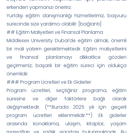
erkenden yapmanızı öneririz.
Yurtdışı eğitim danışmanlığı hizmetlerimiz, başvuru
sürecinde size yardımcı olabilir. [bağlantı]
## Eğitim Maliyetleri ve Finansal Planlama
Middlesex University Dubai’de eğitim almak, önemli
bir mali yatırım gerektirmektedir. Eğitim maliyetlerini
ve finansal planlamayı dikkatlice gözden
geçirmeniz, başarılı bir eğitim süreci için oldukça
önemlidir.
### Program Ücretleri ve Ek Giderler
Program ücretleri, seçtiğiniz programa, eğitim
süresine ve diğer faktörlere bağlı olarak
değişmektedir. (**Burada 2025 yılı için geçerli
program ücretleri eklenmelidir.**) Ek giderler
arasında konaklama, ulaşım, kitaplar, yaşam
masrafları ve sağlık sigortası bulunmaktadır. Bu