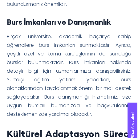
bulundurmanız önemlidir.
Burs İmkanları ve Danışmanlık
Birçok üniversite, akademik başarıya sahip
öğrencilere burs imkanları sunmaktadır. Ayrıca,
çeşitli özel ve kamu kuruluşlarının da sunduğu
burslar bulunmaktadır. Burs imkanları hakkında
detaylı bilgi için uzmanlarımıza danışabilirsiniz.
Yurtdışı eğitim yatırımı yaparken, burs
olanaklarından faydalanmak önemli bir mali destek
sağlayacaktır. Burs danışmanlığı hizmetimiz, size
uygun bursları bulmanızda ve başvurularınızı
desteklemenizde yardımcı olacaktır.
Sizi Arayalım!
Sizi Arayalım!
Kültürel Adaptasyon Süreci