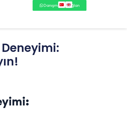
Danışmana Bağlan
u Deneyimi:
yın!
eyimi: