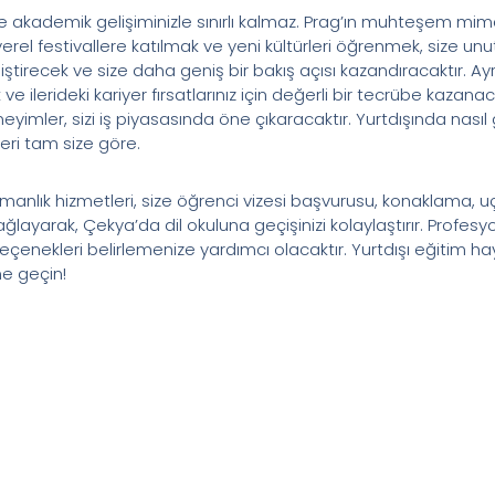
e akademik gelişiminizle sınırlı kalmaz. Prag’ın muhteşem mi
yerel festivallere katılmak ve yeni kültürleri öğrenmek, size unu
eliştirecek ve size daha geniş bir bakış açısı kazandıracaktır. Ay
e ilerideki kariyer fırsatlarınız için değerli bir tecrübe kazana
yimler, sizi iş piyasasında öne çıkaracaktır. Yurtdışında nasıl 
beri tam size göre.
şmanlık hizmetleri, size öğrenci vizesi başvurusu, konaklama, u
layarak, Çekya’da dil okuluna geçişinizi kolaylaştırır. Profe
çenekleri belirlemenize yardımcı olacaktır. Yurtdışı eğitim ha
me geçin!