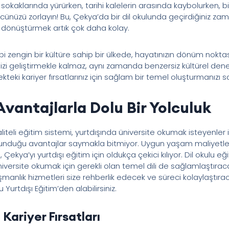
sokaklarında yürürken, tarihi kalelerin arasında kaybolurken, 
nüzü zorlayın! Bu, Çekya’da bir dil okulunda geçirdiğiniz zama
e dönüştürmek artık çok daha kolay.
bi zengin bir kültüre sahip bir ülkede, hayatınızın dönüm noktası
izi geliştirmekle kalmaz, aynı zamanda benzersiz kültürel dene
eki kariyer fırsatlarınız için sağlam bir temel oluşturmanızı s
vantajlarla Dolu Bir Yolculuk
kaliteli eğitim sistemi, yurtdışında üniversite okumak isteyenler
 sunduğu avantajlar saymakla bitmiyor. Uygun yaşam maliyetler
, Çekya’yı yurtdışı eğitim için oldukça çekici kılıyor. Dil okulu 
 üniversite okumak için gerekli olan temel dili de sağlamlaştırac
şmanlık hizmetleri size rehberlik edecek ve süreci kolaylaştırac
Yurtdışı Eğitim’den alabilirsiniz.
Kariyer Fırsatları