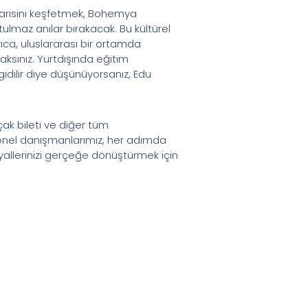
marisini keşfetmek, Bohemya
tulmaz anılar bırakacak. Bu kültürel
rıca, uluslararası bir ortamda
caksınız. Yurtdışında eğitim
gidilir diye düşünüyorsanız, Edu
çak bileti ve diğer tüm
syonel danışmanlarımız, her adımda
yallerinizi gerçeğe dönüştürmek için