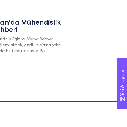
tan’da Mühendislik
ehberi
dislik Eğitimi: Varna Rehberi
itimi almak, özellikle Varna şehri
i bir fırsat sunuyor. Bu
Sizi Arayalım!
Sizi Arayalım!