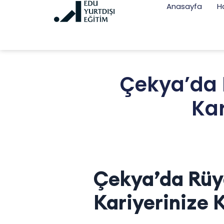
Anasayfa
H
Çekya’da R
Kar
Çekya’da Rüya
Kariyerinize K