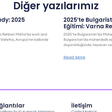
Diğer yazılarımız
dy: 2025
2025’te Bulgaris
Eğitimi: Varna R
a Rehberi Malta’da work and
2025’te Bulgaristan’da Mühen
 Valletta, Avrupa’nın kalbinde
Bulgaristan’da mühendislik eğ
düşünüldüğünde, heyecan veric
Read More
ağlantılar
İletişim
ndikası ile Kurumsal Anlaşma
Çağrı Merkezi