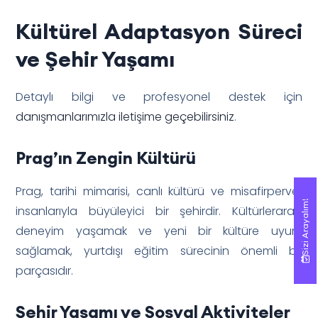
Kültürel Adaptasyon Süreci
ve Şehir Yaşamı
Detaylı bilgi ve profesyonel destek için
danışmanlarımızla iletişime geçebilirsiniz
.
Prag’ın Zengin Kültürü
Prag, tarihi mimarisi, canlı kültürü ve misafirperver
Sizi Arayalım!
Sizi Arayalım!
insanlarıyla büyüleyici bir şehirdir. Kültürlerarası
deneyim yaşamak ve yeni bir kültüre uyum
sağlamak, yurtdışı eğitim sürecinin önemli bir
parçasıdır.
Şehir Yaşamı ve Sosyal Aktiviteler