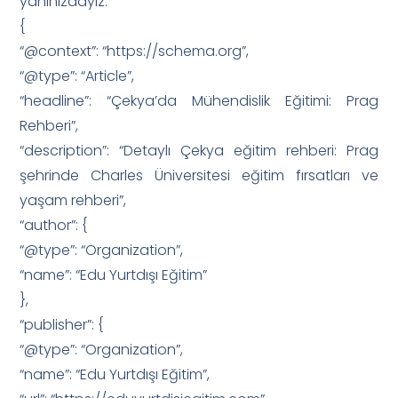
yanınızdayız.
{
“@context”: “https://schema.org”,
“@type”: “Article”,
“headline”: “Çekya’da Mühendislik Eğitimi: Prag
Rehberi”,
“description”: “Detaylı Çekya eğitim rehberi: Prag
şehrinde Charles Üniversitesi eğitim fırsatları ve
yaşam rehberi”,
“author”: {
“@type”: “Organization”,
“name”: “Edu Yurtdışı Eğitim”
},
“publisher”: {
“@type”: “Organization”,
“name”: “Edu Yurtdışı Eğitim”,