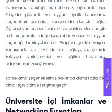
güvenli konaklama bulmak önemli bir adımdır.
Konaklama desteği hizmetlerimiz, öğrencilerimize
Prag’da güvenilir ve uygun fiyatlı konaklama
seçenekleri bulmaları konusunda destek sağlar.
Öğrenci yurtları, özel daireler ve paylaşımlı evler gibi
farklı seçenekleri değerlendirebilir ve size en uygun
seçeneği belirleyebilirsiniz. Prag’da günlük yaşam
konusunda da size destek sağlayarak, şehirde
kolayca yerleşmenizi ve eğitim hayatınıza
odaklanmanızı sağlıyoruz.
Sizi Arayalım!
Sizi Arayalım!
Konaklama seçeneklerimiz hakkında daha fazla bilgi
almak için bizimle iletişime geçin!
Üniversite İçi İmkanlar ve
Networking Fırsatları