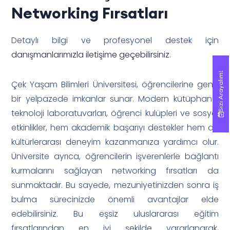
Networking Fırsatları
Detaylı bilgi ve profesyonel destek için
danışmanlarımızla iletişime geçebilirsiniz
.
Sizi Arayalım!
Sizi Arayalım!
Çek Yaşam Bilimleri Üniversitesi, öğrencilerine geniş
bir yelpazede imkanlar sunar. Modern kütüphane,
teknoloji laboratuvarları, öğrenci kulüpleri ve sosyal
etkinlikler, hem akademik başarıyı destekler hem de
kültürlerarası deneyim kazanmanıza yardımcı olur.
Üniversite ayrıca, öğrencilerin işverenlerle bağlantı
kurmalarını sağlayan networking fırsatları da
sunmaktadır. Bu sayede, mezuniyetinizden sonra iş
bulma sürecinizde önemli avantajlar elde
edebilirsiniz. Bu eşsiz uluslararası eğitim
fırsatlarından en iyi şekilde yararlanarak,