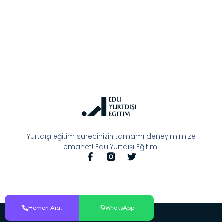
Yurtdışı eğitim sürecinizin tamamı deneyimimize
emanet! Edu Yurtdışı Eğitim.
Hemen Ara!
Hemen Ara!
WhatsApp
WhatsApp
© All Rights Reserved.