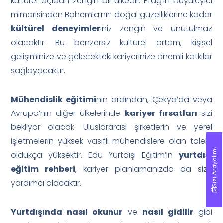
kültürel açıdan zengin bir ülkedir. Prag’ın büyüleyici
mimarisinden Bohemia’nın doğal güzelliklerine kadar
kültürel deneyimler
iniz zengin ve unutulmaz
olacaktır. Bu benzersiz kültürel ortam, kişisel
gelişiminize ve gelecekteki kariyerinize önemli katkılar
sağlayacaktır.
Mühendislik eğitimi
nin ardından, Çekya’da veya
Avrupa’nın diğer ülkelerinde
kariyer fırsatları
sizi
bekliyor olacak. Uluslararası şirketlerin ve yerel
işletmelerin yüksek vasıflı mühendislere olan talebi
Sizi Arayalım!
Sizi Arayalım!
oldukça yüksektir. Edu Yurtdışı Eğitim’in
yurtdışı
eğitim rehberi
, kariyer planlamanızda da size
yardımcı olacaktır.
Yurtdışında nasıl okunur
ve
nasıl gidilir
gibi