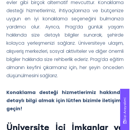
evler gibi birçok alternatif mevcuttur. Konaklama
desteği hizmetlerimiz, ihtiyaçlarınıza ve bütçenize
uygun en iyi konaklama seçeneğini bulmanıza
yardımcı olur. Ayrıca, Prag’da günlük yaşam
hakkında size detaylı bilgiler sunarak, şehirde
kolayca yerleşmenizi sağlarız. Üniversiteye ulaşım,
alışveriş merkezleri, sosyal aktiviteler ve diğer önemli
bilgiler hakkında size rehberlik ederiz. Prag’da eğitim
almanın keyfini çıkarmanız için, her şeyin önceden
düşünülmesini sağlarız.
Konaklama desteği hizmetlerimiz hakkında
Sizi Arayalım!
Sizi Arayalım!
detaylı bilgi almak için lütfen bizimle iletişime
geçin!
Üniversite İçi İmkanlar ve