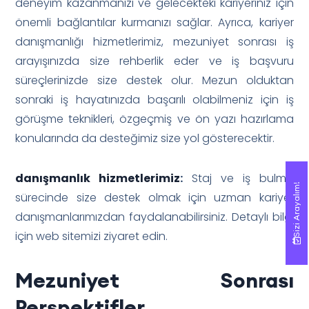
deneyim kazanmanızı ve gelecekteki kariyeriniz için
önemli bağlantılar kurmanızı sağlar. Ayrıca, kariyer
danışmanlığı hizmetlerimiz, mezuniyet sonrası iş
arayışınızda size rehberlik eder ve iş başvuru
süreçlerinizde size destek olur. Mezun olduktan
sonraki iş hayatınızda başarılı olabilmeniz için iş
görüşme teknikleri, özgeçmiş ve ön yazı hazırlama
konularında da desteğimiz size yol gösterecektir.
danışmanlık hizmetlerimiz
:
Staj ve iş bulma
Sizi Arayalım!
Sizi Arayalım!
sürecinde size destek olmak için uzman kariyer
danışmanlarımızdan faydalanabilirsiniz. Detaylı bilgi
için web sitemizi ziyaret edin.
Mezuniyet Sonrası
Perspektifler