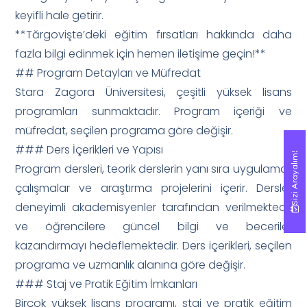
keyifli hale getirir.
**Tărgovişte’deki eğitim fırsatları hakkında daha
fazla bilgi edinmek için hemen iletişime geçin!**
## Program Detayları ve Müfredat
Stara Zagora Üniversitesi, çeşitli yüksek lisans
programları sunmaktadır. Program içeriği ve
müfredat, seçilen programa göre değişir.
### Ders İçerikleri ve Yapısı
Sizi Arayalım!
Sizi Arayalım!
Program dersleri, teorik derslerin yanı sıra uygulamalı
çalışmalar ve araştırma projelerini içerir. Dersler
deneyimli akademisyenler tarafından verilmektedir
ve öğrencilere güncel bilgi ve beceriler
kazandırmayı hedeflemektedir. Ders içerikleri, seçilen
programa ve uzmanlık alanına göre değişir.
### Staj ve Pratik Eğitim İmkanları
Birçok yüksek lisans programı, staj ve pratik eğitim