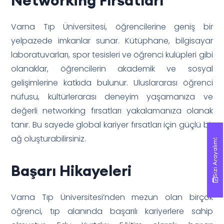
Varna Tıp Üniversitesi, öğrencilerine geniş bir
yelpazede imkanlar sunar. Kütüphane, bilgisayar
laboratuvarları, spor tesisleri ve öğrenci kulüpleri gibi
olanaklar, öğrencilerin akademik ve sosyal
gelişimlerine katkıda bulunur. Uluslararası öğrenci
nüfusu, kültürlerarası deneyim yaşamanıza ve
değerli networking fırsatları yakalamanıza olanak
tanır. Bu sayede global kariyer fırsatları için güçlü bir
ağ oluşturabilirsiniz.
Sizi Arayalım!
Sizi Arayalım!
Başarı Hikayeleri
Varna Tıp Üniversitesi’nden mezun olan birçok
öğrenci, tıp alanında başarılı kariyerlere sahip